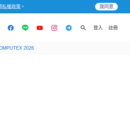
隱私權政策
。
我同意
登入
註冊
OMPUTEX 2026