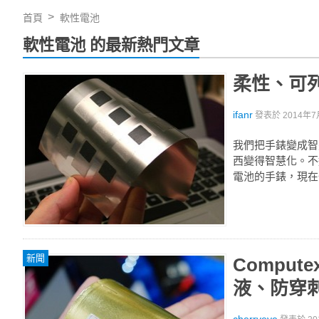
首頁
軟性電池
軟性電池 的最新熱門文章
柔性、可
ifanr
發表於
2014年7
我們把手錶變成智
西變得智慧化。不
電池的手錶，現在
新聞
Compu
液、防穿刺