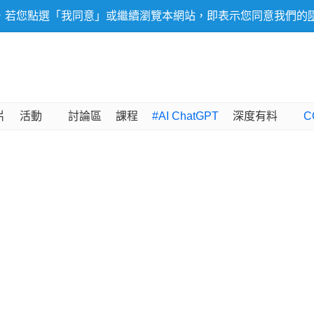
，若您點選「我同意」或繼續瀏覽本網站，即表示您同意我們的
片
活動
討論區
課程
#AI ChatGPT
深度有料
C