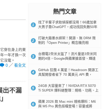
熱門文章
找了半輩子求助偵探都沒用！66歲加拿
1
大男子靠ChatGPT，成功找回失散50年
家人
打破大廠墨水綁架！開源、無 DRM 限
2
制的「Open Printer」概念機亮相
其它穿在身上的東
台積電2奈米太猛了！流片量是3奈米同
半年一年才換一次
3
期的4倍，Google與蘋果搶首發、輝達
心它沒電。
與AMD排隊等產能
0
看全文
GitHub 狂攬 4 萬星！Headroom 開源工
4
具幫開發者省下 70 萬美元 API 費，
Token 消耗暴降 92%
24GB 大容量來了！NVIDIA RTX 5070
5
技展出不漏
Ti SUPER 爆料總整理：規格、功耗、上
市時間
池」
蘋果 2026 款 Mac mini 規格爆料：M6
6
與 M5 Pro 異色搭檔登場！容量或將