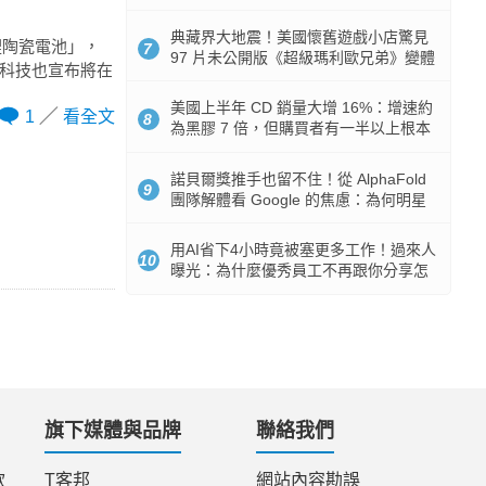
512GB 起跳
典藏界大地震！美國懷舊遊戲小店驚見
鋰陶瓷電池」，
7
97 片未公開版《超級瑪利歐兄弟》變體
能科技也宣布將在
任天堂卡帶
美國上半年 CD 銷量大增 16%：增速約
1
看全文
8
為黑膠 7 倍，但購買者有一半以上根本
沒有播放器
諾貝爾獎推手也留不住！從 AlphaFold
9
團隊解體看 Google 的焦慮：為何明星
實驗室要為 Gemini 讓路？
用AI省下4小時竟被塞更多工作！過來人
10
曝光：為什麼優秀員工不再跟你分享怎
麼使用AI
旗下媒體與品牌
聯絡我們
款
T客邦
網站內容勘誤