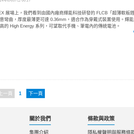
14年6月07日 00:27
TEX 展場上，我們看到由國內廠商輝能科技研發的 FLCB「超薄軟板
意彎曲，厚度最薄更可達 0.36mm，適合作為穿戴式裝置使用。輝
的 High Energy 系列，可望取代手機、筆電內的傳統電池。
上一頁
1
下一頁
關於我們
條款與政策
集團介紹
隱私權聲明與服務條