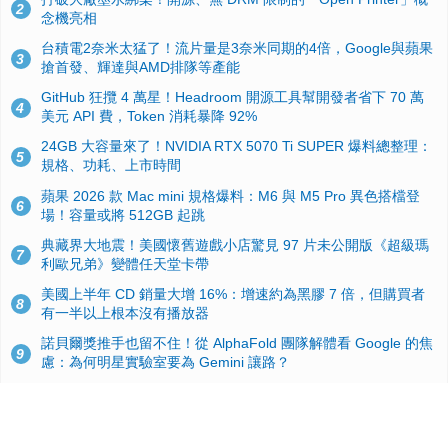
2
念機亮相
台積電2奈米太猛了！流片量是3奈米同期的4倍，Google與蘋果
3
搶首發、輝達與AMD排隊等產能
GitHub 狂攬 4 萬星！Headroom 開源工具幫開發者省下 70 萬
4
美元 API 費，Token 消耗暴降 92%
24GB 大容量來了！NVIDIA RTX 5070 Ti SUPER 爆料總整理：
5
規格、功耗、上市時間
蘋果 2026 款 Mac mini 規格爆料：M6 與 M5 Pro 異色搭檔登
6
場！容量或將 512GB 起跳
典藏界大地震！美國懷舊遊戲小店驚見 97 片未公開版《超級瑪
7
利歐兄弟》變體任天堂卡帶
美國上半年 CD 銷量大增 16%：增速約為黑膠 7 倍，但購買者
8
有一半以上根本沒有播放器
諾貝爾獎推手也留不住！從 AlphaFold 團隊解體看 Google 的焦
9
慮：為何明星實驗室要為 Gemini 讓路？
用AI省下4小時竟被塞更多工作！過來人曝光：為什麼優秀員工
10
不再跟你分享怎麼使用AI