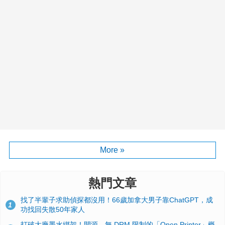
More »
熱門文章
找了半輩子求助偵探都沒用！66歲加拿大男子靠ChatGPT，成
1
功找回失散50年家人
打破大廠墨水綁架！開源、無 DRM 限制的「Open Printer」概