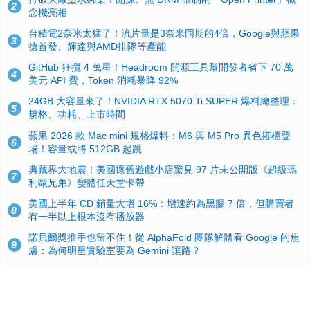
2
念機亮相
台積電2奈米太猛了！流片量是3奈米同期的4倍，Google與蘋果
3
搶首發、輝達與AMD排隊等產能
GitHub 狂攬 4 萬星！Headroom 開源工具幫開發者省下 70 萬
4
美元 API 費，Token 消耗暴降 92%
24GB 大容量來了！NVIDIA RTX 5070 Ti SUPER 爆料總整理：
5
規格、功耗、上市時間
蘋果 2026 款 Mac mini 規格爆料：M6 與 M5 Pro 異色搭檔登
6
場！容量或將 512GB 起跳
典藏界大地震！美國懷舊遊戲小店驚見 97 片未公開版《超級瑪
7
利歐兄弟》變體任天堂卡帶
美國上半年 CD 銷量大增 16%：增速約為黑膠 7 倍，但購買者
8
有一半以上根本沒有播放器
諾貝爾獎推手也留不住！從 AlphaFold 團隊解體看 Google 的焦
9
慮：為何明星實驗室要為 Gemini 讓路？
用AI省下4小時竟被塞更多工作！過來人曝光：為什麼優秀員工
10
不再跟你分享怎麼使用AI