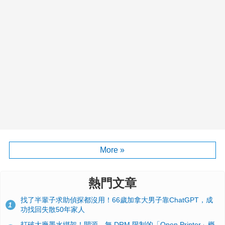
More »
熱門文章
找了半輩子求助偵探都沒用！66歲加拿大男子靠ChatGPT，成
1
功找回失散50年家人
打破大廠墨水綁架！開源、無 DRM 限制的「Open Printer」概