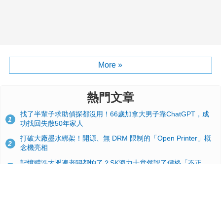
More »
熱門文章
找了半輩子求助偵探都沒用！66歲加拿大男子靠ChatGPT，成
1
功找回失散50年家人
打破大廠墨水綁架！開源、無 DRM 限制的「Open Printer」概
2
念機亮相
記憶體漲太兇連老闆都怕了？SK海力士竟然認了價格「不正
3
常」：再漲下去不是好事
台積電2奈米太猛了！流片量是3奈米同期的4倍，Google與蘋果
4
搶首發、輝達與AMD排隊等產能
GitHub 狂攬 4 萬星！Headroom 開源工具幫開發者省下 70 萬
5
美元 API 費，Token 消耗暴降 92%