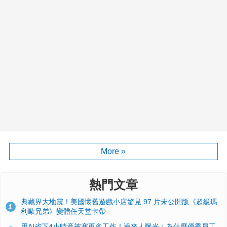
More »
熱門文章
典藏界大地震！美國懷舊遊戲小店驚見 97 片未公開版《超級瑪
1
利歐兄弟》變體任天堂卡帶
用AI省下4小時竟被塞更多工作！過來人曝光：為什麼優秀員工