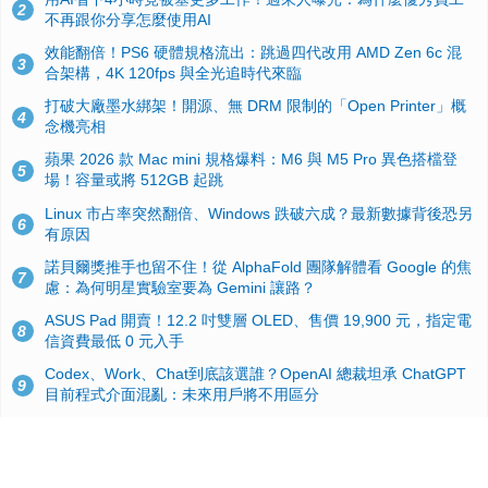
2
不再跟你分享怎麼使用AI
效能翻倍！PS6 硬體規格流出：跳過四代改用 AMD Zen 6c 混
3
合架構，4K 120fps 與全光追時代來臨
打破大廠墨水綁架！開源、無 DRM 限制的「Open Printer」概
4
念機亮相
蘋果 2026 款 Mac mini 規格爆料：M6 與 M5 Pro 異色搭檔登
5
場！容量或將 512GB 起跳
Linux 市占率突然翻倍、Windows 跌破六成？最新數據背後恐另
6
有原因
諾貝爾獎推手也留不住！從 AlphaFold 團隊解體看 Google 的焦
7
慮：為何明星實驗室要為 Gemini 讓路？
ASUS Pad 開賣！12.2 吋雙層 OLED、售價 19,900 元，指定電
8
信資費最低 0 元入手
Codex、Work、Chat到底該選誰？OpenAI 總裁坦承 ChatGPT
9
目前程式介面混亂：未來用戶將不用區分
手機真的能「一鍵自毀」！他靠這招讓海關查不到資料卻被告，
10
GrapheneOS開源隱私系統官方力挺