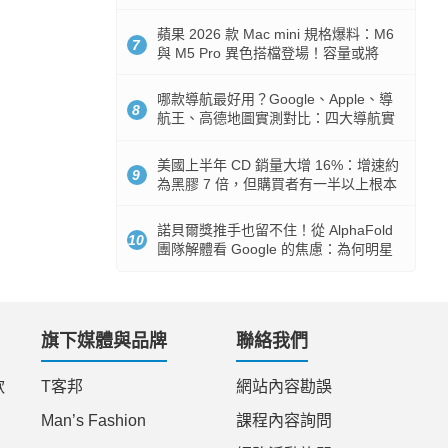
市時間
蘋果 2026 款 Mac mini 規格爆料：M6
7
與 M5 Pro 異色搭檔登場！容量或將
512GB 起跳
哪款導航最好用？Google、Apple、導
8
航王、高德地圖實測對比：四大導航實
測懶人包
美國上半年 CD 銷量大增 16%：增速約
9
為黑膠 7 倍，但購買者有一半以上根本
沒有播放器
諾貝爾獎推手也留不住！從 AlphaFold
10
團隊解體看 Google 的焦慮：為何明星
實驗室要為 Gemini 讓路？
旗下媒體與品牌
聯絡我們
款
T客邦
網站內容勘誤
Man’s Fashion
課程內容詢問