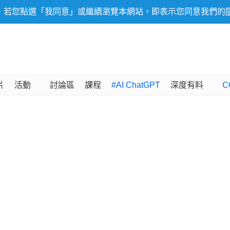
，若您點選「我同意」或繼續瀏覽本網站，即表示您同意我們的
片
活動
討論區
課程
#AI ChatGPT
深度有料
C