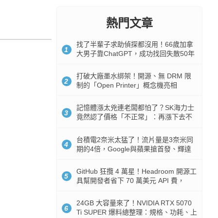
熱門文章
找了半輩子求助偵探都沒用！66歲加拿
1
大男子靠ChatGPT，成功找回失散50年
家人
打破大廠墨水綁架！開源、無 DRM 限
2
制的「Open Printer」概念機亮相
記憶體漲太兇連老闆都怕了？SK海力士
3
竟然認了價格「不正常」：再漲下去不
是好事
台積電2奈米太猛了！流片量是3奈米同
4
期的4倍，Google與蘋果搶首發、輝達
與AMD排隊等產能
GitHub 狂攬 4 萬星！Headroom 開源工
5
具幫開發者省下 70 萬美元 API 費，
Token 消耗暴降 92%
24GB 大容量來了！NVIDIA RTX 5070
6
Ti SUPER 爆料總整理：規格、功耗、上