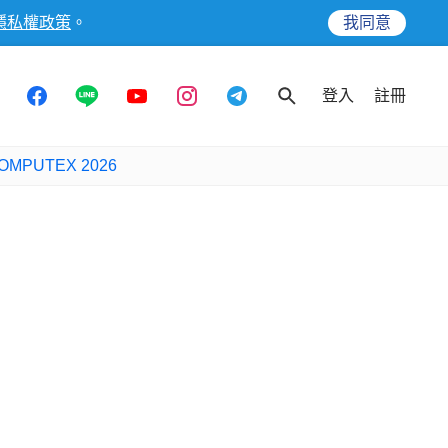
隱私權政策
。
我同意
登入
註冊
OMPUTEX 2026