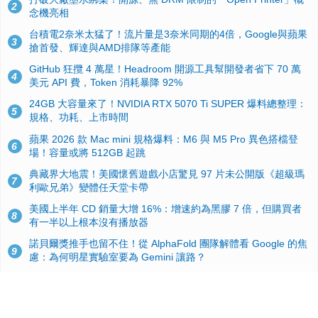
2
念機亮相
台積電2奈米太猛了！流片量是3奈米同期的4倍，Google與蘋果
3
搶首發、輝達與AMD排隊等產能
GitHub 狂攬 4 萬星！Headroom 開源工具幫開發者省下 70 萬
4
美元 API 費，Token 消耗暴降 92%
24GB 大容量來了！NVIDIA RTX 5070 Ti SUPER 爆料總整理：
5
規格、功耗、上市時間
蘋果 2026 款 Mac mini 規格爆料：M6 與 M5 Pro 異色搭檔登
6
場！容量或將 512GB 起跳
典藏界大地震！美國懷舊遊戲小店驚見 97 片未公開版《超級瑪
7
利歐兄弟》變體任天堂卡帶
美國上半年 CD 銷量大增 16%：增速約為黑膠 7 倍，但購買者
8
有一半以上根本沒有播放器
諾貝爾獎推手也留不住！從 AlphaFold 團隊解體看 Google 的焦
9
慮：為何明星實驗室要為 Gemini 讓路？
用AI省下4小時竟被塞更多工作！過來人曝光：為什麼優秀員工
10
不再跟你分享怎麼使用AI