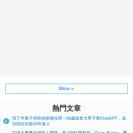
More »
熱門文章
找了半輩子求助偵探都沒用！66歲加拿大男子靠ChatGPT，成
1
功找回失散50年家人
打破大廠墨水綁架！開源、無 DRM 限制的「Open Printer」概