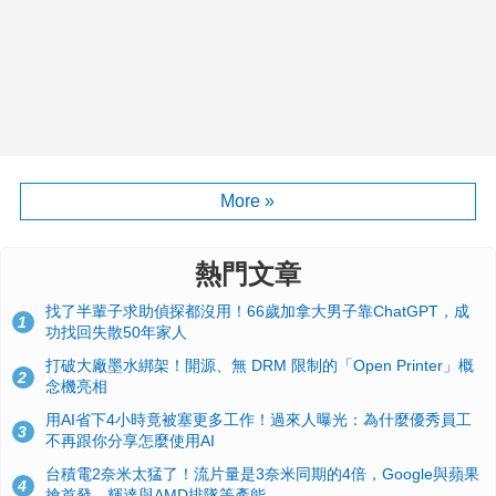
More »
熱門文章
找了半輩子求助偵探都沒用！66歲加拿大男子靠ChatGPT，成
1
功找回失散50年家人
打破大廠墨水綁架！開源、無 DRM 限制的「Open Printer」概
2
念機亮相
用AI省下4小時竟被塞更多工作！過來人曝光：為什麼優秀員工
3
不再跟你分享怎麼使用AI
台積電2奈米太猛了！流片量是3奈米同期的4倍，Google與蘋果
4
搶首發、輝達與AMD排隊等產能