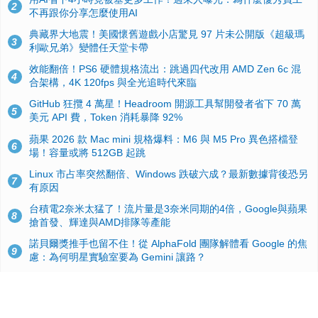
2
不再跟你分享怎麼使用AI
典藏界大地震！美國懷舊遊戲小店驚見 97 片未公開版《超級瑪
3
利歐兄弟》變體任天堂卡帶
效能翻倍！PS6 硬體規格流出：跳過四代改用 AMD Zen 6c 混
4
合架構，4K 120fps 與全光追時代來臨
GitHub 狂攬 4 萬星！Headroom 開源工具幫開發者省下 70 萬
5
美元 API 費，Token 消耗暴降 92%
蘋果 2026 款 Mac mini 規格爆料：M6 與 M5 Pro 異色搭檔登
6
場！容量或將 512GB 起跳
Linux 市占率突然翻倍、Windows 跌破六成？最新數據背後恐另
7
有原因
台積電2奈米太猛了！流片量是3奈米同期的4倍，Google與蘋果
8
搶首發、輝達與AMD排隊等產能
諾貝爾獎推手也留不住！從 AlphaFold 團隊解體看 Google 的焦
9
慮：為何明星實驗室要為 Gemini 讓路？
ASUS Pad 開賣！12.2 吋雙層 OLED、售價 19,900 元，指定電
10
信資費最低 0 元入手