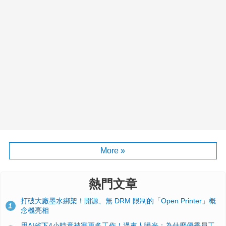
More »
熱門文章
打破大廠墨水綁架！開源、無 DRM 限制的「Open Printer」概
1
念機亮相
用AI省下4小時竟被塞更多工作！過來人曝光：為什麼優秀員工