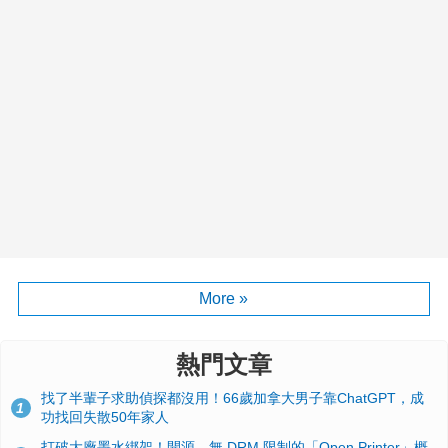
More »
熱門文章
找了半輩子求助偵探都沒用！66歲加拿大男子靠ChatGPT，成
1
功找回失散50年家人
打破大廠墨水綁架！開源、無 DRM 限制的「Open Printer」概