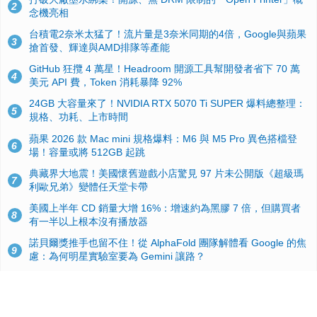
2
念機亮相
台積電2奈米太猛了！流片量是3奈米同期的4倍，Google與蘋果
3
搶首發、輝達與AMD排隊等產能
GitHub 狂攬 4 萬星！Headroom 開源工具幫開發者省下 70 萬
4
美元 API 費，Token 消耗暴降 92%
24GB 大容量來了！NVIDIA RTX 5070 Ti SUPER 爆料總整理：
5
規格、功耗、上市時間
蘋果 2026 款 Mac mini 規格爆料：M6 與 M5 Pro 異色搭檔登
6
場！容量或將 512GB 起跳
典藏界大地震！美國懷舊遊戲小店驚見 97 片未公開版《超級瑪
7
利歐兄弟》變體任天堂卡帶
美國上半年 CD 銷量大增 16%：增速約為黑膠 7 倍，但購買者
8
有一半以上根本沒有播放器
諾貝爾獎推手也留不住！從 AlphaFold 團隊解體看 Google 的焦
9
慮：為何明星實驗室要為 Gemini 讓路？
用AI省下4小時竟被塞更多工作！過來人曝光：為什麼優秀員工
10
不再跟你分享怎麼使用AI