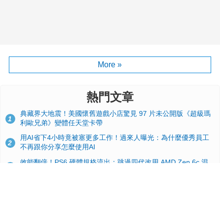
More »
熱門文章
典藏界大地震！美國懷舊遊戲小店驚見 97 片未公開版《超級瑪
1
利歐兄弟》變體任天堂卡帶
用AI省下4小時竟被塞更多工作！過來人曝光：為什麼優秀員工
2
不再跟你分享怎麼使用AI
效能翻倍！PS6 硬體規格流出：跳過四代改用 AMD Zen 6c 混
3
合架構，4K 120fps 與全光追時代來臨
手機真的能「一鍵自毀」！他靠這招讓海關查不到資料卻被告，
4
GrapheneOS開源隱私系統官方力挺
索尼歷史上的黑科技：史上最迷你PS1「手把一體機」，4顆電
5
池竟能玩20小時，塵封多年的原型機曝光