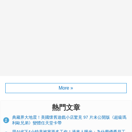
More »
熱門文章
典藏界大地震！美國懷舊遊戲小店驚見 97 片未公開版《超級瑪
1
利歐兄弟》變體任天堂卡帶
用AI省下4小時竟被塞更多工作！過來人曝光：為什麼優秀員工