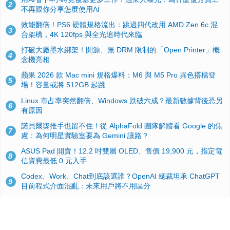
2
不再跟你分享怎麼使用AI
效能翻倍！PS6 硬體規格流出：跳過四代改用 AMD Zen 6c 混
3
合架構，4K 120fps 與全光追時代來臨
打破大廠墨水綁架！開源、無 DRM 限制的「Open Printer」概
4
念機亮相
蘋果 2026 款 Mac mini 規格爆料：M6 與 M5 Pro 異色搭檔登
5
場！容量或將 512GB 起跳
Linux 市占率突然翻倍、Windows 跌破六成？最新數據背後恐另
6
有原因
諾貝爾獎推手也留不住！從 AlphaFold 團隊解體看 Google 的焦
7
慮：為何明星實驗室要為 Gemini 讓路？
ASUS Pad 開賣！12.2 吋雙層 OLED、售價 19,900 元，指定電
8
信資費最低 0 元入手
Codex、Work、Chat到底該選誰？OpenAI 總裁坦承 ChatGPT
9
目前程式介面混亂：未來用戶將不用區分
手機真的能「一鍵自毀」！他靠這招讓海關查不到資料卻被告，
10
GrapheneOS開源隱私系統官方力挺