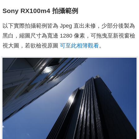
Sony RX100m4 拍攝範例
以下實際拍攝範例皆為 Jpeg 直出未修，少部分後製為
黑白，縮圖尺寸為寬邊 1280 像素，可拖曳至新視窗檢
視大圖，若欲檢視原圖
可至此相簿觀看
。