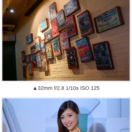
▲32mm f/2.8 1/10s ISO 125