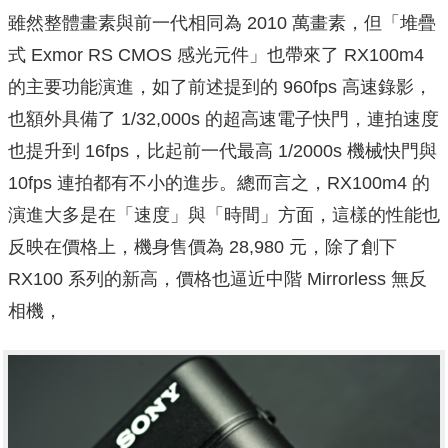
雖然整體畫素與前一代相同為 2010 萬畫素，但「堆疊
式 Exmor RS CMOS 感光元件」也帶來了 RX100m4
的主要功能演進，如了前述提到的 960fps 高速錄影，
也額外具備了 1/32,000s 的超高速電子快門，連拍速度
也提升到 16fps，比起前一代最高 1/2000s 機械快門與
10fps 連拍都有不小的進步。總而言之，RX100m4 的
演進大多是在「速度」與「時間」方面，這樣的性能也
反映在價格上，機身售價為 28,980 元，除了創下
RX100 系列的新高，價格也逼近中階 Mirrorless 無反
相機，