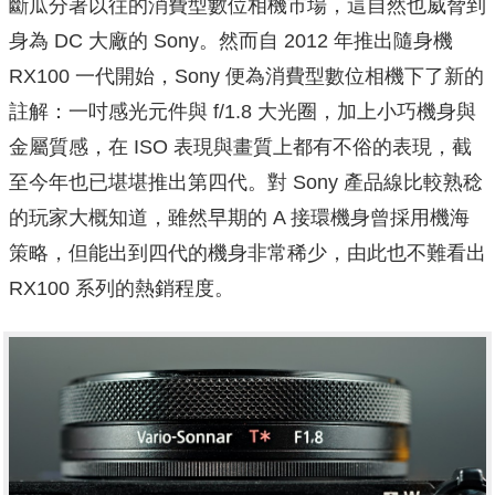
斷瓜分著以往的消費型數位相機市場，這自然也威脅到
身為 DC 大廠的 Sony。然而自 2012 年推出隨身機
RX100 一代開始，Sony 便為消費型數位相機下了新的
註解：一吋感光元件與 f/1.8 大光圈，加上小巧機身與
金屬質感，在 ISO 表現與畫質上都有不俗的表現，截
至今年也已堪堪推出第四代。對 Sony 產品線比較熟稔
的玩家大概知道，雖然早期的 A 接環機身曾採用機海
策略，但能出到四代的機身非常稀少，由此也不難看出
RX100 系列的熱銷程度。