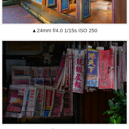
▲24mm f/4.0 1/15s ISO 250