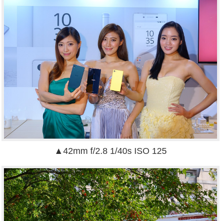
▲42mm f/2.8 1/40s ISO 125