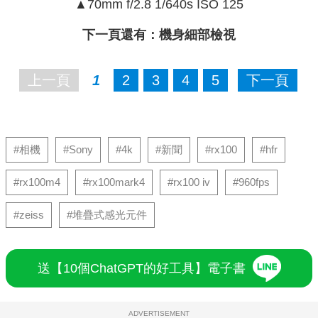
▲70mm f/2.8 1/640s ISO 125
下一頁還有：
機身細部檢視
上一頁
1
2
3
4
5
下一頁
#相機
#Sony
#4k
#新聞
#rx100
#hfr
#rx100m4
#rx100mark4
#rx100 iv
#960fps
#zeiss
#堆疊式感光元件
送【10個ChatGPT的好工具】電子書
ADVERTISEMENT