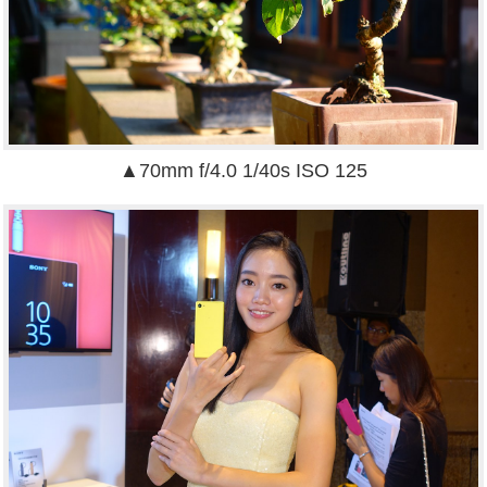
▲70mm f/4.0 1/40s ISO 125