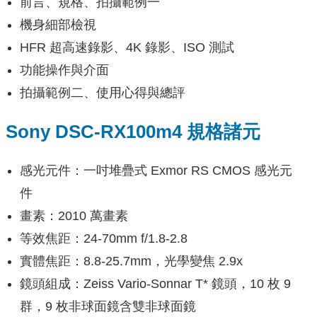
前言、規格、拍攝範例一
機身細部檢視
HFR 超高速錄影、4K 錄影、ISO 測試
功能操作與介面
拍攝範例二、使用心得與總評
Sony DSC-RX100m4 規格諸元
感光元件：一吋堆疊式 Exmor RS CMOS 感光元
件
畫素：2010 萬畫素
等效焦距：24-70mm f/1.8-2.8
實體焦距：8.8-25.7mm，光學變焦 2.9x
鏡頭組成：Zeiss Vario-Sonnar T* 鏡頭，10 枚 9
群，9 枚非球面鏡含雙非球面鏡