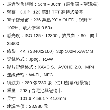
最近對焦距離：5cm～30cm（廣角端～望遠端）
螢幕：3.0 吋 123 萬點 TFT 翻轉式螢幕
電子觀景窗：236 萬點 XGA OLED，視野率
100%、放大倍率 0.59x
感光度：ISO 125～12800，擴展向下 80、向上
25600
錄影：4K（3840x2160）30p 100M XAVC S
記錄格式：Jpeg、RAW
影片記錄格式：XAVC S、AVCHD 2.0、MP4
無線傳輸：Wi-Fi、NFC
續航力：280 張/230 張（使用螢幕/觀景窗）
重量：298g 含電池與記憶卡
尺寸：101.6 × 58.1 × 41.0mm
建議售價：28,980 元