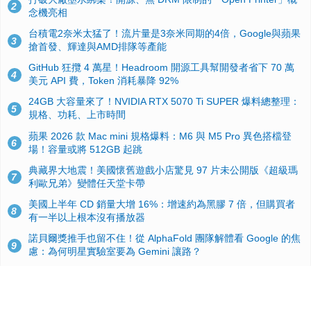
2
念機亮相
台積電2奈米太猛了！流片量是3奈米同期的4倍，Google與蘋果
3
搶首發、輝達與AMD排隊等產能
GitHub 狂攬 4 萬星！Headroom 開源工具幫開發者省下 70 萬
4
美元 API 費，Token 消耗暴降 92%
24GB 大容量來了！NVIDIA RTX 5070 Ti SUPER 爆料總整理：
5
規格、功耗、上市時間
蘋果 2026 款 Mac mini 規格爆料：M6 與 M5 Pro 異色搭檔登
6
場！容量或將 512GB 起跳
典藏界大地震！美國懷舊遊戲小店驚見 97 片未公開版《超級瑪
7
利歐兄弟》變體任天堂卡帶
美國上半年 CD 銷量大增 16%：增速約為黑膠 7 倍，但購買者
8
有一半以上根本沒有播放器
諾貝爾獎推手也留不住！從 AlphaFold 團隊解體看 Google 的焦
9
慮：為何明星實驗室要為 Gemini 讓路？
用AI省下4小時竟被塞更多工作！過來人曝光：為什麼優秀員工
10
不再跟你分享怎麼使用AI