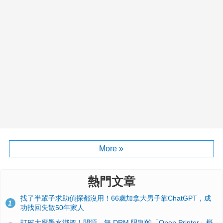
More »
熱門文章
找了半輩子求助偵探都沒用！66歲加拿大男子靠ChatGPT，成
1
功找回失散50年家人
打破大廠墨水綁架！開源、無 DRM 限制的「Open Printer」概