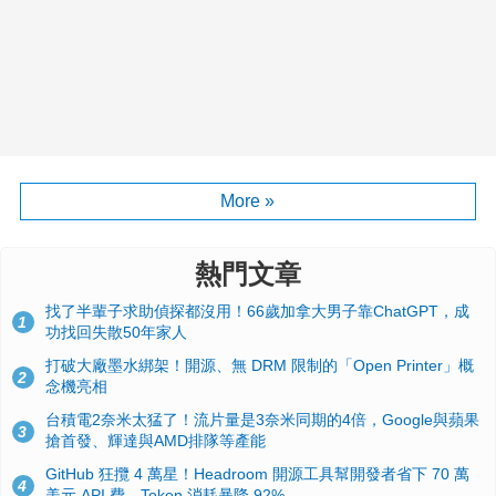
More »
熱門文章
找了半輩子求助偵探都沒用！66歲加拿大男子靠ChatGPT，成
1
功找回失散50年家人
打破大廠墨水綁架！開源、無 DRM 限制的「Open Printer」概
2
念機亮相
台積電2奈米太猛了！流片量是3奈米同期的4倍，Google與蘋果
3
搶首發、輝達與AMD排隊等產能
GitHub 狂攬 4 萬星！Headroom 開源工具幫開發者省下 70 萬
4
美元 API 費，Token 消耗暴降 92%