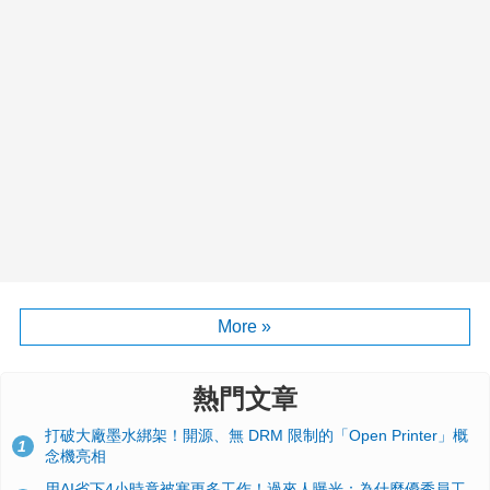
More »
熱門文章
打破大廠墨水綁架！開源、無 DRM 限制的「Open Printer」概
1
念機亮相
用AI省下4小時竟被塞更多工作！過來人曝光：為什麼優秀員工