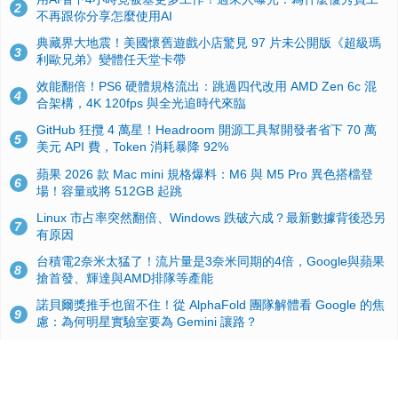
2
不再跟你分享怎麼使用AI
典藏界大地震！美國懷舊遊戲小店驚見 97 片未公開版《超級瑪
3
利歐兄弟》變體任天堂卡帶
效能翻倍！PS6 硬體規格流出：跳過四代改用 AMD Zen 6c 混
4
合架構，4K 120fps 與全光追時代來臨
GitHub 狂攬 4 萬星！Headroom 開源工具幫開發者省下 70 萬
5
美元 API 費，Token 消耗暴降 92%
蘋果 2026 款 Mac mini 規格爆料：M6 與 M5 Pro 異色搭檔登
6
場！容量或將 512GB 起跳
Linux 市占率突然翻倍、Windows 跌破六成？最新數據背後恐另
7
有原因
台積電2奈米太猛了！流片量是3奈米同期的4倍，Google與蘋果
8
搶首發、輝達與AMD排隊等產能
諾貝爾獎推手也留不住！從 AlphaFold 團隊解體看 Google 的焦
9
慮：為何明星實驗室要為 Gemini 讓路？
ASUS Pad 開賣！12.2 吋雙層 OLED、售價 19,900 元，指定電
10
信資費最低 0 元入手