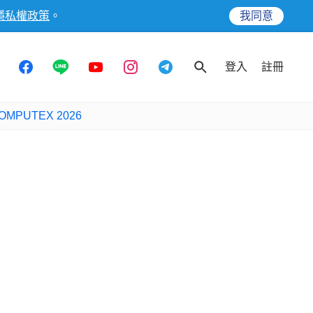
隱私權政策
。
我同意
登入
註冊
OMPUTEX 2026