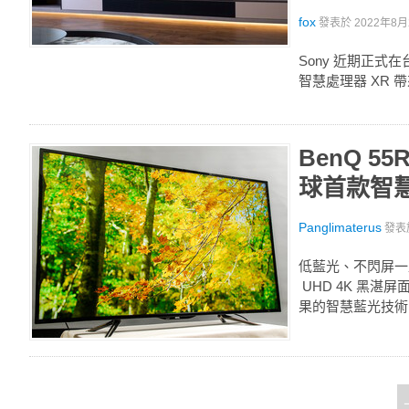
fox
發表於
2022年8月2
Sony 近期正式在
智慧處理器 XR
BenQ 55
球首款智
Panglimaterus
發表
低藍光、不閃屏一直
UHD 4K 黑
果的智慧藍光技術