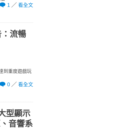
1
看全文
報告：流暢
果，達到重度遊戲玩
0
看全文
ED 大型顯示
源、音響系