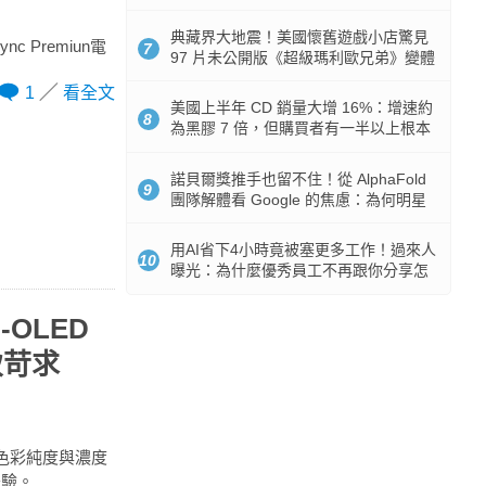
512GB 起跳
典藏界大地震！美國懷舊遊戲小店驚見
nc Premiun電
7
97 片未公開版《超級瑪利歐兄弟》變體
任天堂卡帶
1
看全文
美國上半年 CD 銷量大增 16%：增速約
8
為黑膠 7 倍，但購買者有一半以上根本
沒有播放器
諾貝爾獎推手也留不住！從 AlphaFold
9
團隊解體看 Google 的焦慮：為何明星
實驗室要為 Gemini 讓路？
用AI省下4小時竟被塞更多工作！過來人
10
曝光：為什麼優秀員工不再跟你分享怎
麼使用AI
-OLED
致苛求
光域色彩純度與濃度
體驗。