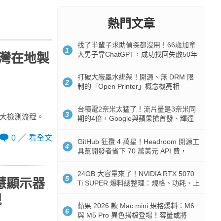
熱門文章
找了半輩子求助偵探都沒用！66歲加拿
1
大男子靠ChatGPT，成功找回失散50年
台灣在地製
家人
打破大廠墨水綁架！開源、無 DRM 限
2
制的「Open Printer」概念機亮相
台積電2奈米太猛了！流片量是3奈米同
3
與五大檢測流程。
期的4倍，Google與蘋果搶首發、輝達
與AMD排隊等產能
0
看全文
GitHub 狂攬 4 萬星！Headroom 開源工
4
具幫開發者省下 70 萬美元 API 費，
Token 消耗暴降 92%
24GB 大容量來了！NVIDIA RTX 5070
5
晶智慧顯示器
Ti SUPER 爆料總整理：規格、功耗、上
市時間
現
蘋果 2026 款 Mac mini 規格爆料：M6
6
與 M5 Pro 異色搭檔登場！容量或將