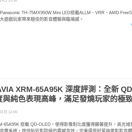
4日 13:30
asonic TH-75MX950W Mini LED搭載ALLM、VRR、AMD FreeSy
大遊戲玩家帶來極佳的影音體驗與臨場感。
AVIA XRM-65A95K 深度評測：全新 QD
度與純色表現高峰，滿足發燒玩家的極
1日 12:00
A XRM-65A95K 搭載 QD-OLED，使得影像對比度獲得顯著提升，高
音響系統，提供貼近影院級的震撼音效，完美還原好萊塢電影影音