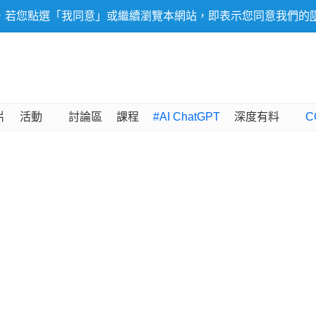
，若您點選「我同意」或繼續瀏覽本網站，即表示您同意我們的
片
活動
討論區
課程
#AI ChatGPT
深度有料
C