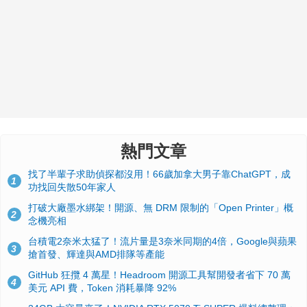
熱門文章
找了半輩子求助偵探都沒用！66歲加拿大男子靠ChatGPT，成
1
功找回失散50年家人
打破大廠墨水綁架！開源、無 DRM 限制的「Open Printer」概
2
念機亮相
台積電2奈米太猛了！流片量是3奈米同期的4倍，Google與蘋果
3
搶首發、輝達與AMD排隊等產能
GitHub 狂攬 4 萬星！Headroom 開源工具幫開發者省下 70 萬
4
美元 API 費，Token 消耗暴降 92%