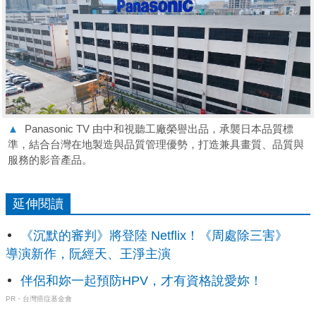
▲
Panasonic TV 由中和視聽工廠榮譽出品，承襲日本品質標
準，結合台灣在地製造與品質管理優勢，打造兼具畫質、品質與
服務的影音產品。
延伸閱讀
《沉默的審判》將登陸 Netflix！《周處除三害》
導演新作，阮經天、王淨主演
伴侶和妳一起預防HPV，才有資格說愛妳！
PR・台灣癌症基金會