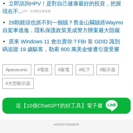
立即諮詢HPV！是對自己健康最好的投資，把握
現在不...
PR・台灣癌症基金會
29顆鏡頭也抓不到一個賊？舊金山竊賊搭Waymo
自駕車逃逸，隱私保護政策竟成警方辦案最大阻礙
原來 Windows 11 會出賣你？FBI 靠 GDID 識別
碼追蹤 19 歲駭客，勒索 800 萬美金慘遭引渡受審
#panasonic
#電視
#家電
#松下
#顯示器
#大型顯示器
送【10個ChatGPT的好工具】電子書
ADVERTISEMENT