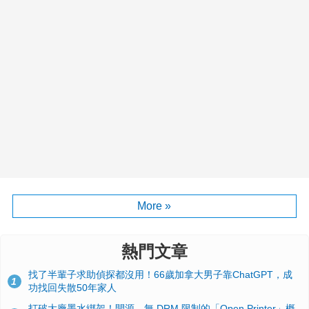
More »
熱門文章
找了半輩子求助偵探都沒用！66歲加拿大男子靠ChatGPT，成
1
功找回失散50年家人
打破大廠墨水綁架！開源、無 DRM 限制的「Open Printer」概