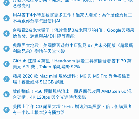
2
念機亮相
用AI省下4小時竟被塞更多工作！過來人曝光：為什麼優秀員工
3
不再跟你分享怎麼使用AI
台積電2奈米太猛了！流片量是3奈米同期的4倍，Google與蘋果
4
搶首發、輝達與AMD排隊等產能
典藏界大地震！美國懷舊遊戲小店驚見 97 片未公開版《超級瑪
5
利歐兄弟》變體任天堂卡帶
GitHub 狂攬 4 萬星！Headroom 開源工具幫開發者省下 70 萬
6
美元 API 費，Token 消耗暴降 92%
蘋果 2026 款 Mac mini 規格爆料：M6 與 M5 Pro 異色搭檔登
7
場！容量或將 512GB 起跳
效能翻倍！PS6 硬體規格流出：跳過四代改用 AMD Zen 6c 混
8
合架構，4K 120fps 與全光追時代來臨
美國上半年 CD 銷量大增 16%：增速約為黑膠 7 倍，但購買者
9
有一半以上根本沒有播放器
諾貝爾獎推手也留不住！從 AlphaFold 團隊解體看 Google 的焦
10
慮：為何明星實驗室要為 Gemini 讓路？