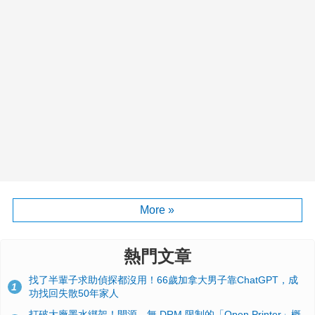
More »
熱門文章
找了半輩子求助偵探都沒用！66歲加拿大男子靠ChatGPT，成
1
功找回失散50年家人
打破大廠墨水綁架！開源、無 DRM 限制的「Open Printer」概