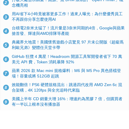
2
念機亮相
用AI省下4小時竟被塞更多工作！過來人曝光：為什麼優秀員工
3
不再跟你分享怎麼使用AI
台積電2奈米太猛了！流片量是3奈米同期的4倍，Google與蘋果
4
搶首發、輝達與AMD排隊等產能
典藏界大地震！美國懷舊遊戲小店驚見 97 片未公開版《超級瑪
5
利歐兄弟》變體任天堂卡帶
GitHub 狂攬 4 萬星！Headroom 開源工具幫開發者省下 70 萬
6
美元 API 費，Token 消耗暴降 92%
蘋果 2026 款 Mac mini 規格爆料：M6 與 M5 Pro 異色搭檔登
7
場！容量或將 512GB 起跳
效能翻倍！PS6 硬體規格流出：跳過四代改用 AMD Zen 6c 混
8
合架構，4K 120fps 與全光追時代來臨
美國上半年 CD 銷量大增 16%：增速約為黑膠 7 倍，但購買者
9
有一半以上根本沒有播放器
諾貝爾獎推手也留不住！從 AlphaFold 團隊解體看 Google 的焦
10
慮：為何明星實驗室要為 Gemini 讓路？