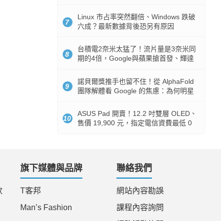
512GB 起跳
Linux 市占率突然翻倍、Windows 跌破
7
六成？最新數據背後恐另有原因
台積電2奈米太猛了！流片量是3奈米同
8
期的4倍，Google與蘋果搶首發、輝達
與AMD排隊等產能
諾貝爾獎推手也留不住！從 AlphaFold
9
團隊解體看 Google 的焦慮：為何明星
實驗室要為 Gemini 讓路？
ASUS Pad 開賣！12.2 吋雙層 OLED、
10
售價 19,900 元，指定電信資費最低 0
元入手
旗下媒體與品牌
聯絡我們
款
T客邦
網站內容勘誤
Man’s Fashion
課程內容詢問