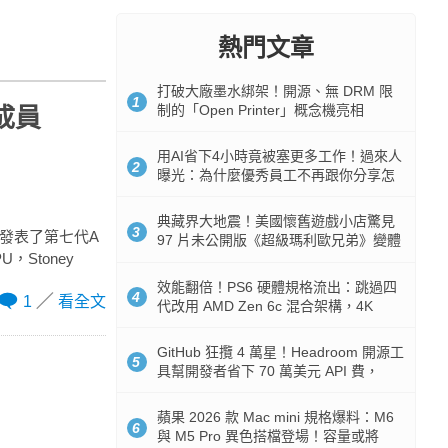
熱門文章
打破大廠墨水綁架！開源、無 DRM 限
1
制的「Open Printer」概念機亮相
成員
用AI省下4小時竟被塞更多工作！過來人
2
曝光：為什麼優秀員工不再跟你分享怎
麼使用AI
典藏界大地震！美國懷舊遊戲小店驚見
3
，也發表了第七代A
97 片未公開版《超級瑪利歐兄弟》變體
U，Stoney
任天堂卡帶
效能翻倍！PS6 硬體規格流出：跳過四
4
1
看全文
代改用 AMD Zen 6c 混合架構，4K
120fps 與全光追時代來臨
GitHub 狂攬 4 萬星！Headroom 開源工
5
具幫開發者省下 70 萬美元 API 費，
Token 消耗暴降 92%
蘋果 2026 款 Mac mini 規格爆料：M6
6
與 M5 Pro 異色搭檔登場！容量或將