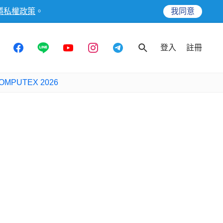
隱私權政策
。
我同意
登入
註冊
OMPUTEX 2026