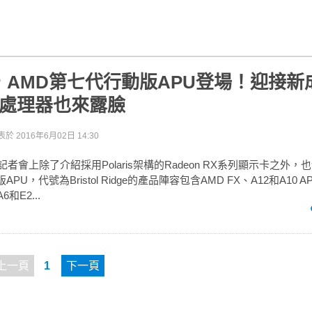
el，AMD第七代行動版APU登場！迎接新
en處理器也來露臉
表於
2016年6月02日 14:30
ex記者會上除了介紹採用Polaris架構的Radeon RX系列顯示卡之外
U，代號為Bristol Ridge的產品陣容包含AMD FX、A12和A10 AP
6和E2...
上一頁
1
下一頁