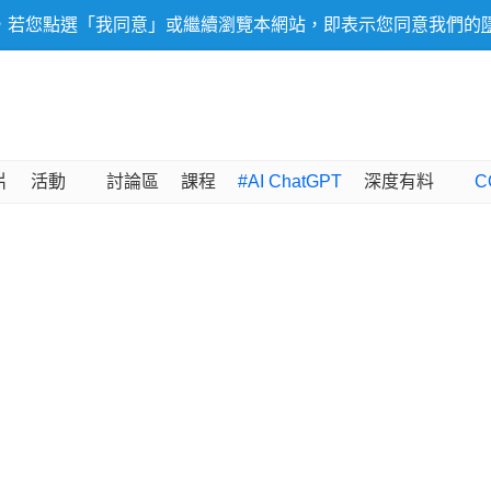
，若您點選「我同意」或繼續瀏覽本網站，即表示您同意我們的
片
活動
討論區
課程
#AI ChatGPT
深度有料
C