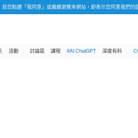
，若您點選「我同意」或繼續瀏覽本網站，即表示您同意我們的
片
活動
討論區
課程
#AI ChatGPT
深度有料
C