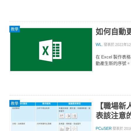
教學
如何自動更
WL.
發表於
2022年12
在 Excel 製
動產生新的序號。
教學
【職場新人
表該注意
PCuSER
發表於
201