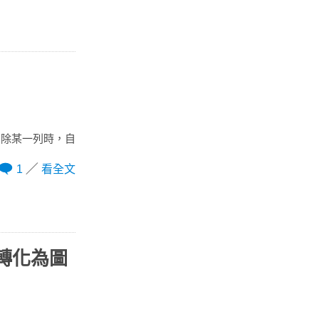
次刪除某一列時，自
1
看全文
據轉化為圖