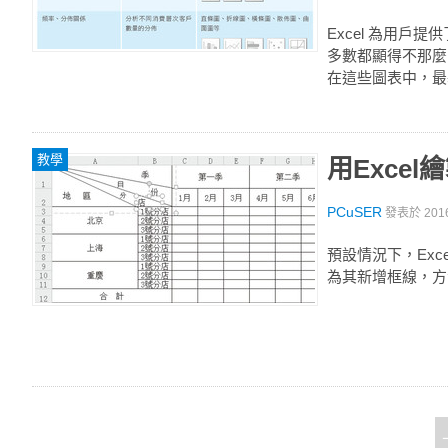
Excel 為用戶
多數都顯得不那麼
在這些圖表中，最基
教學
用Exce
PCuSER
發表於
201
預設情況下，Ex
為其新增框線，方