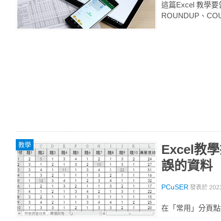
這篇Excel 教學
ROUNDUP、COU
教學
Excel
誤的資料
PCuSER
發表於
202
在「常用」分頁點