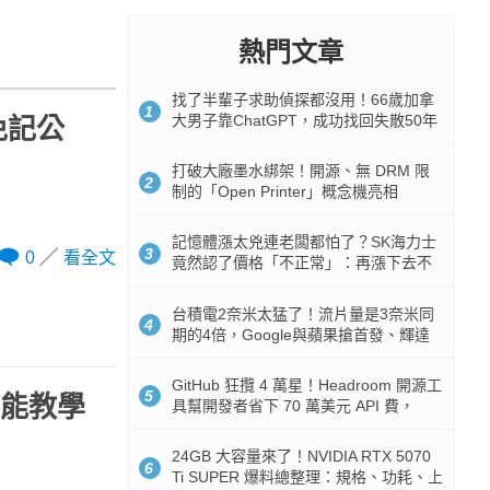
熱門文章
找了半輩子求助偵探都沒用！66歲加拿
1
大男子靠ChatGPT，成功找回失散50年
 免記公
家人
打破大廠墨水綁架！開源、無 DRM 限
2
制的「Open Printer」概念機亮相
記憶體漲太兇連老闆都怕了？SK海力士
3
0
看全文
竟然認了價格「不正常」：再漲下去不
是好事
台積電2奈米太猛了！流片量是3奈米同
4
期的4倍，Google與蘋果搶首發、輝達
與AMD排隊等產能
GitHub 狂攬 4 萬星！Headroom 開源工
5
功能教學
具幫開發者省下 70 萬美元 API 費，
Token 消耗暴降 92%
24GB 大容量來了！NVIDIA RTX 5070
6
Ti SUPER 爆料總整理：規格、功耗、上