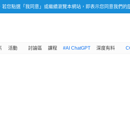
，若您點選「我同意」或繼續瀏覽本網站，即表示您同意我們的
片
活動
討論區
課程
#AI ChatGPT
深度有料
C