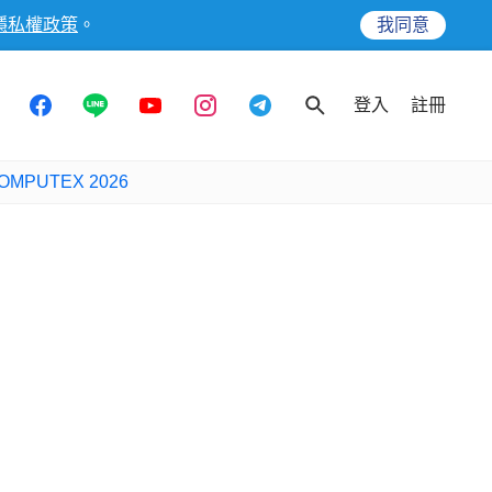
隱私權政策
。
我同意
登入
註冊
OMPUTEX 2026