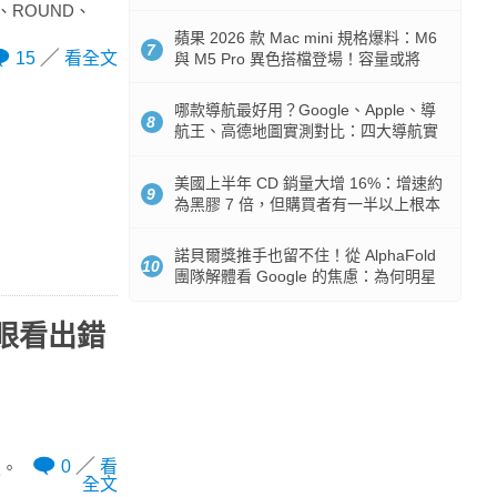
市時間
F、ROUND、
蘋果 2026 款 Mac mini 規格爆料：M6
7
15
看全文
與 M5 Pro 異色搭檔登場！容量或將
512GB 起跳
哪款導航最好用？Google、Apple、導
8
航王、高德地圖實測對比：四大導航實
測懶人包
美國上半年 CD 銷量大增 16%：增速約
9
為黑膠 7 倍，但購買者有一半以上根本
沒有播放器
諾貝爾獎推手也留不住！從 AlphaFold
10
團隊解體看 Google 的焦慮：為何明星
實驗室要為 Gemini 讓路？
一眼看出錯
0
看
定。
全文