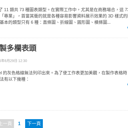
提供了 11 類共 73 種圖表類型。在實際工作中，尤其是在商務場合，這 
「專業」，首當其衝的就是各種容易影響資料展示效果的 3D 樣式
本的類型只有 6 種：直條圖、折線圖、圓形圖、橫條圖...
l繪製多欄表頭
6年6月29日 12:30
cel 的灰色格線無法列印出來。為了使工作表更加美觀，在製作表格
法有以下幾種：
上一頁
1
下一頁