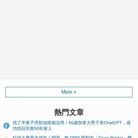
More »
熱門文章
找了半輩子求助偵探都沒用！66歲加拿大男子靠ChatGPT，成
1
功找回失散50年家人
打破大廠墨水綁架！開源、無 DRM 限制的「Open Printer」概