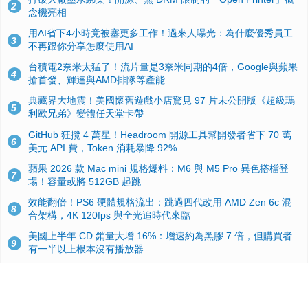
2
念機亮相
用AI省下4小時竟被塞更多工作！過來人曝光：為什麼優秀員工
3
不再跟你分享怎麼使用AI
台積電2奈米太猛了！流片量是3奈米同期的4倍，Google與蘋果
4
搶首發、輝達與AMD排隊等產能
典藏界大地震！美國懷舊遊戲小店驚見 97 片未公開版《超級瑪
5
利歐兄弟》變體任天堂卡帶
GitHub 狂攬 4 萬星！Headroom 開源工具幫開發者省下 70 萬
6
美元 API 費，Token 消耗暴降 92%
蘋果 2026 款 Mac mini 規格爆料：M6 與 M5 Pro 異色搭檔登
7
場！容量或將 512GB 起跳
效能翻倍！PS6 硬體規格流出：跳過四代改用 AMD Zen 6c 混
8
合架構，4K 120fps 與全光追時代來臨
美國上半年 CD 銷量大增 16%：增速約為黑膠 7 倍，但購買者
9
有一半以上根本沒有播放器
諾貝爾獎推手也留不住！從 AlphaFold 團隊解體看 Google 的焦
10
慮：為何明星實驗室要為 Gemini 讓路？