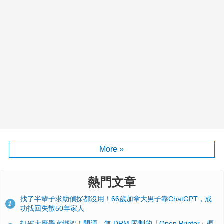
More »
熱門文章
找了半輩子求助偵探都沒用！66歲加拿大男子靠ChatGPT，成
1
功找回失散50年家人
打破大廠墨水綁架！開源、無 DRM 限制的「Open Printer」概