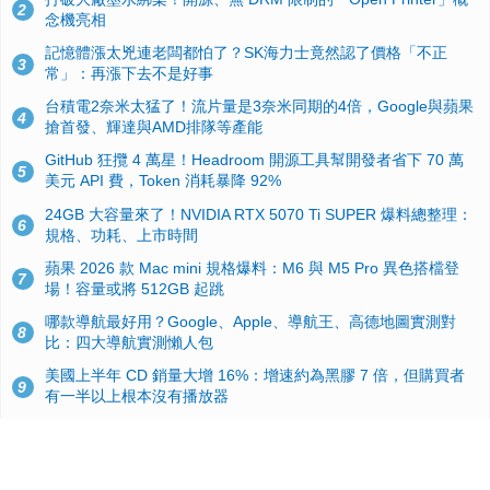
2
念機亮相
記憶體漲太兇連老闆都怕了？SK海力士竟然認了價格「不正
3
常」：再漲下去不是好事
台積電2奈米太猛了！流片量是3奈米同期的4倍，Google與蘋果
4
搶首發、輝達與AMD排隊等產能
GitHub 狂攬 4 萬星！Headroom 開源工具幫開發者省下 70 萬
5
美元 API 費，Token 消耗暴降 92%
24GB 大容量來了！NVIDIA RTX 5070 Ti SUPER 爆料總整理：
6
規格、功耗、上市時間
蘋果 2026 款 Mac mini 規格爆料：M6 與 M5 Pro 異色搭檔登
7
場！容量或將 512GB 起跳
哪款導航最好用？Google、Apple、導航王、高德地圖實測對
8
比：四大導航實測懶人包
美國上半年 CD 銷量大增 16%：增速約為黑膠 7 倍，但購買者
9
有一半以上根本沒有播放器
諾貝爾獎推手也留不住！從 AlphaFold 團隊解體看 Google 的焦
10
慮：為何明星實驗室要為 Gemini 讓路？