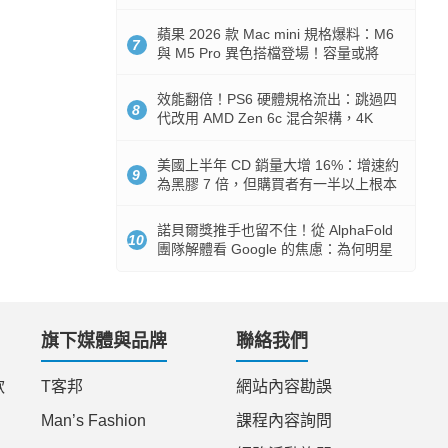
Token 消耗暴降 92%
蘋果 2026 款 Mac mini 規格爆料：M6
7
與 M5 Pro 異色搭檔登場！容量或將
512GB 起跳
效能翻倍！PS6 硬體規格流出：跳過四
8
代改用 AMD Zen 6c 混合架構，4K
120fps 與全光追時代來臨
美國上半年 CD 銷量大增 16%：增速約
9
為黑膠 7 倍，但購買者有一半以上根本
沒有播放器
諾貝爾獎推手也留不住！從 AlphaFold
10
團隊解體看 Google 的焦慮：為何明星
實驗室要為 Gemini 讓路？
旗下媒體與品牌
聯絡我們
款
T客邦
網站內容勘誤
Man’s Fashion
課程內容詢問