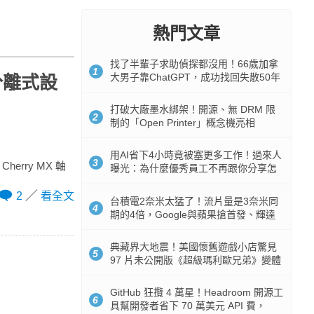
熱門文章
找了半輩子求助偵探都沒用！66歲加拿
1
大男子靠ChatGPT，成功找回失散50年
分離式設
家人
打破大廠墨水綁架！開源、無 DRM 限
2
制的「Open Printer」概念機亮相
用AI省下4小時竟被塞更多工作！過來人
3
rry MX 軸
曝光：為什麼優秀員工不再跟你分享怎
麼使用AI
2
看全文
台積電2奈米太猛了！流片量是3奈米同
4
期的4倍，Google與蘋果搶首發、輝達
與AMD排隊等產能
典藏界大地震！美國懷舊遊戲小店驚見
5
97 片未公開版《超級瑪利歐兄弟》變體
任天堂卡帶
GitHub 狂攬 4 萬星！Headroom 開源工
6
具幫開發者省下 70 萬美元 API 費，