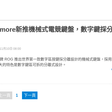
laymore新推機械式電競鍵盤，數字鍵採
11月10日 08:00
品牌 ROG 推出世界第一款數字區按鍵採分離設計的機械式鍵盤，採用 Che
，最大的特色是數字鍵區可拆的分離式設計。
上一頁
1
下一頁