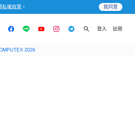
隱私權政策
。
我同意
登入
註冊
OMPUTEX 2026