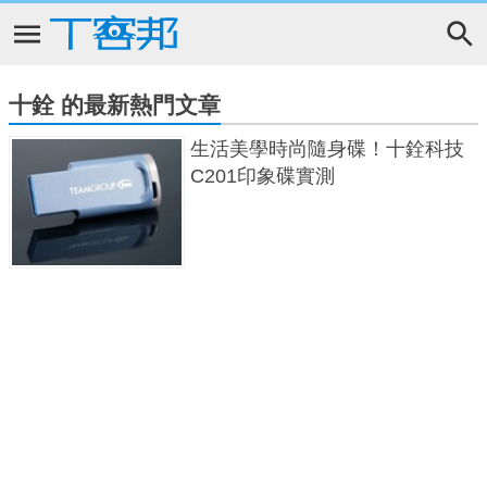
十銓 的最新熱門文章
生活美學時尚隨身碟！十銓科技
C201印象碟實測