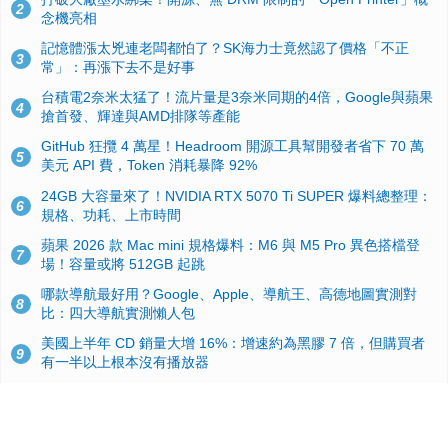
2
念機亮相
記憶體漲太兇連老闆都怕了？SK海力士竟然認了價格「不正
3
常」：再漲下去不是好事
台積電2奈米太猛了！流片量是3奈米同期的4倍，Google與蘋果
4
搶首發、輝達與AMD排隊等產能
GitHub 狂攬 4 萬星！Headroom 開源工具幫開發者省下 70 萬
5
美元 API 費，Token 消耗暴降 92%
24GB 大容量來了！NVIDIA RTX 5070 Ti SUPER 爆料總整理：
6
規格、功耗、上市時間
蘋果 2026 款 Mac mini 規格爆料：M6 與 M5 Pro 異色搭檔登
7
場！容量或將 512GB 起跳
哪款導航最好用？Google、Apple、導航王、高德地圖實測對
8
比：四大導航實測懶人包
美國上半年 CD 銷量大增 16%：增速約為黑膠 7 倍，但購買者
9
有一半以上根本沒有播放器
諾貝爾獎推手也留不住！從 AlphaFold 團隊解體看 Google 的焦
10
慮：為何明星實驗室要為 Gemini 讓路？