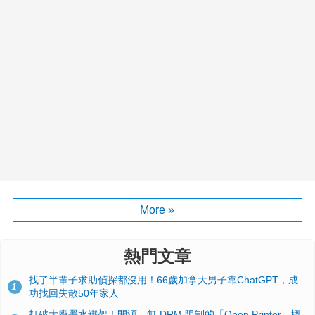
More »
熱門文章
找了半輩子求助偵探都沒用！66歲加拿大男子靠ChatGPT，成
1
功找回失散50年家人
打破大廠墨水綁架！開源、無 DRM 限制的「Open Printer」概