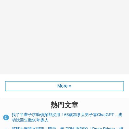
More »
熱門文章
找了半輩子求助偵探都沒用！66歲加拿大男子靠ChatGPT，成
1
功找回失散50年家人
打破大廠墨水綁架！開源、無 DRM 限制的「Open Printer」概