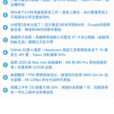
2
念機亮相
用AI省下4小時竟被塞更多工作！過來人曝光：為什麼優秀員工
3
不再跟你分享怎麼使用AI
台積電2奈米太猛了！流片量是3奈米同期的4倍，Google與蘋果
4
搶首發、輝達與AMD排隊等產能
典藏界大地震！美國懷舊遊戲小店驚見 97 片未公開版《超級瑪
5
利歐兄弟》變體任天堂卡帶
GitHub 狂攬 4 萬星！Headroom 開源工具幫開發者省下 70 萬
6
美元 API 費，Token 消耗暴降 92%
蘋果 2026 款 Mac mini 規格爆料：M6 與 M5 Pro 異色搭檔登
7
場！容量或將 512GB 起跳
效能翻倍！PS6 硬體規格流出：跳過四代改用 AMD Zen 6c 混
8
合架構，4K 120fps 與全光追時代來臨
美國上半年 CD 銷量大增 16%：增速約為黑膠 7 倍，但購買者
9
有一半以上根本沒有播放器
諾貝爾獎推手也留不住！從 AlphaFold 團隊解體看 Google 的焦
10
慮：為何明星實驗室要為 Gemini 讓路？