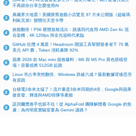
2
不再跟你分享怎麼使用AI
典藏界大地震！美國懷舊遊戲小店驚見 97 片未公開版《超級瑪
3
利歐兄弟》變體任天堂卡帶
效能翻倍！PS6 硬體規格流出：跳過四代改用 AMD Zen 6c 混
4
合架構，4K 120fps 與全光追時代來臨
GitHub 狂攬 4 萬星！Headroom 開源工具幫開發者省下 70 萬
5
美元 API 費，Token 消耗暴降 92%
蘋果 2026 款 Mac mini 規格爆料：M6 與 M5 Pro 異色搭檔登
6
場！容量或將 512GB 起跳
Linux 市占率突然翻倍、Windows 跌破六成？最新數據背後恐另
7
有原因
台積電2奈米太猛了！流片量是3奈米同期的4倍，Google與蘋果
8
搶首發、輝達與AMD排隊等產能
諾貝爾獎推手也留不住！從 AlphaFold 團隊解體看 Google 的焦
9
慮：為何明星實驗室要為 Gemini 讓路？
ASUS Pad 開賣！12.2 吋雙層 OLED、售價 19,900 元，指定電
10
信資費最低 0 元入手