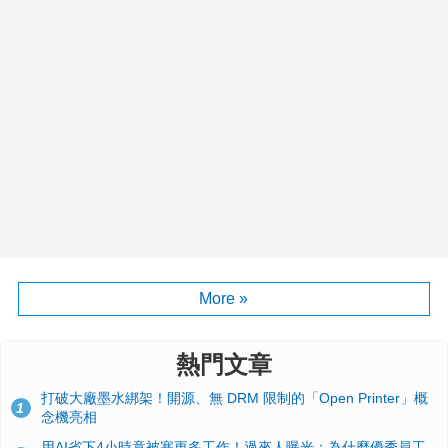
More »
熱門文章
打破大廠墨水綁架！開源、無 DRM 限制的「Open Printer」概
1
念機亮相
用AI省下4小時竟被塞更多工作！過來人曝光：為什麼優秀員工