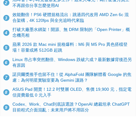
2
不再跟你分享怎麼使用AI
效能翻倍！PS6 硬體規格流出：跳過四代改用 AMD Zen 6c 混
3
合架構，4K 120fps 與全光追時代來臨
打破大廠墨水綁架！開源、無 DRM 限制的「Open Printer」概
4
念機亮相
蘋果 2026 款 Mac mini 規格爆料：M6 與 M5 Pro 異色搭檔登
5
場！容量或將 512GB 起跳
Linux 市占率突然翻倍、Windows 跌破六成？最新數據背後恐另
6
有原因
諾貝爾獎推手也留不住！從 AlphaFold 團隊解體看 Google 的焦
7
慮：為何明星實驗室要為 Gemini 讓路？
ASUS Pad 開賣！12.2 吋雙層 OLED、售價 19,900 元，指定電
8
信資費最低 0 元入手
Codex、Work、Chat到底該選誰？OpenAI 總裁坦承 ChatGPT
9
目前程式介面混亂：未來用戶將不用區分
手機真的能「一鍵自毀」！他靠這招讓海關查不到資料卻被告，
10
GrapheneOS開源隱私系統官方力挺