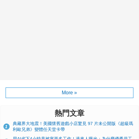
More »
熱門文章
典藏界大地震！美國懷舊遊戲小店驚見 97 片未公開版《超級瑪
1
利歐兄弟》變體任天堂卡帶
用AI省下4小時竟被塞更多工作！過來人曝光：為什麼優秀員工