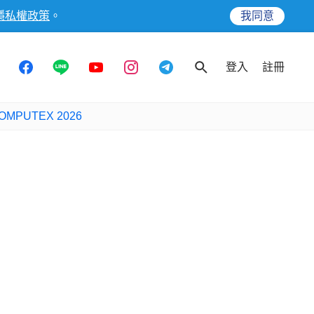
隱私權政策
。
我同意
登入
註冊
OMPUTEX 2026