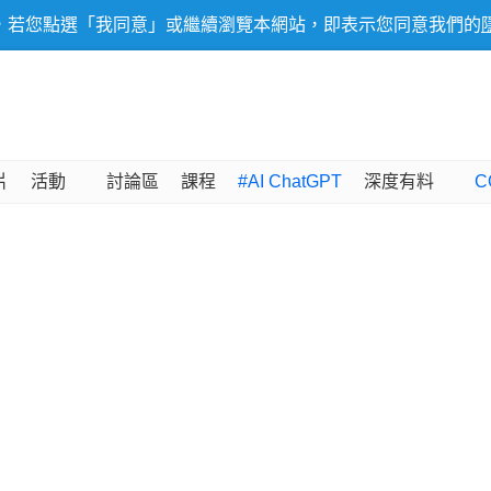
，若您點選「我同意」或繼續瀏覽本網站，即表示您同意我們的
片
活動
討論區
課程
#AI ChatGPT
深度有料
C