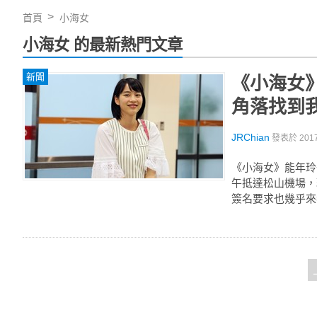
首頁
小海女
小海女 的最新熱門文章
新聞
《小海女
角落找到
JRChian
發表於
201
《小海女》能年玲
午抵達松山機場，
簽名要求也幾乎來