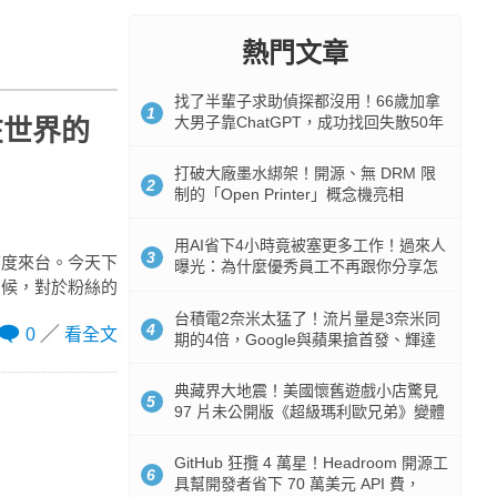
熱門文章
找了半輩子求助偵探都沒用！66歲加拿
1
大男子靠ChatGPT，成功找回失散50年
在世界的
家人
打破大廠墨水綁架！開源、無 DRM 限
2
制的「Open Printer」概念機亮相
用AI省下4小時竟被塞更多工作！過來人
3
首度來台。今天下
曝光：為什麼優秀員工不再跟你分享怎
問候，對於粉絲的
麼使用AI
台積電2奈米太猛了！流片量是3奈米同
4
0
看全文
期的4倍，Google與蘋果搶首發、輝達
與AMD排隊等產能
典藏界大地震！美國懷舊遊戲小店驚見
5
97 片未公開版《超級瑪利歐兄弟》變體
任天堂卡帶
GitHub 狂攬 4 萬星！Headroom 開源工
6
具幫開發者省下 70 萬美元 API 費，