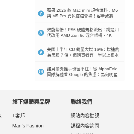
Token 消耗暴降 92%
蘋果 2026 款 Mac mini 規格爆料：M6
7
與 M5 Pro 異色搭檔登場！容量或將
512GB 起跳
效能翻倍！PS6 硬體規格流出：跳過四
8
代改用 AMD Zen 6c 混合架構，4K
120fps 與全光追時代來臨
美國上半年 CD 銷量大增 16%：增速約
9
為黑膠 7 倍，但購買者有一半以上根本
沒有播放器
諾貝爾獎推手也留不住！從 AlphaFold
10
團隊解體看 Google 的焦慮：為何明星
實驗室要為 Gemini 讓路？
旗下媒體與品牌
聯絡我們
款
T客邦
網站內容勘誤
Man’s Fashion
課程內容詢問