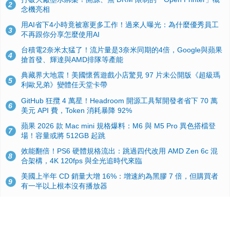
2
念機亮相
用AI省下4小時竟被塞更多工作！過來人曝光：為什麼優秀員工
3
不再跟你分享怎麼使用AI
台積電2奈米太猛了！流片量是3奈米同期的4倍，Google與蘋果
4
搶首發、輝達與AMD排隊等產能
典藏界大地震！美國懷舊遊戲小店驚見 97 片未公開版《超級瑪
5
利歐兄弟》變體任天堂卡帶
GitHub 狂攬 4 萬星！Headroom 開源工具幫開發者省下 70 萬
6
美元 API 費，Token 消耗暴降 92%
蘋果 2026 款 Mac mini 規格爆料：M6 與 M5 Pro 異色搭檔登
7
場！容量或將 512GB 起跳
效能翻倍！PS6 硬體規格流出：跳過四代改用 AMD Zen 6c 混
8
合架構，4K 120fps 與全光追時代來臨
美國上半年 CD 銷量大增 16%：增速約為黑膠 7 倍，但購買者
9
有一半以上根本沒有播放器
諾貝爾獎推手也留不住！從 AlphaFold 團隊解體看 Google 的焦
10
慮：為何明星實驗室要為 Gemini 讓路？