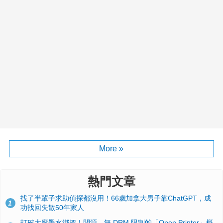
More »
熱門文章
找了半輩子求助偵探都沒用！66歲加拿大男子靠ChatGPT，成
1
功找回失散50年家人
打破大廠墨水綁架！開源、無 DRM 限制的「Open Printer」概