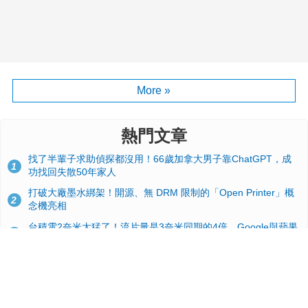
More »
熱門文章
找了半輩子求助偵探都沒用！66歲加拿大男子靠ChatGPT，成
1
功找回失散50年家人
打破大廠墨水綁架！開源、無 DRM 限制的「Open Printer」概
2
念機亮相
台積電2奈米太猛了！流片量是3奈米同期的4倍，Google與蘋果
3
搶首發、輝達與AMD排隊等產能
GitHub 狂攬 4 萬星！Headroom 開源工具幫開發者省下 70 萬
4
美元 API 費，Token 消耗暴降 92%
24GB 大容量來了！NVIDIA RTX 5070 Ti SUPER 爆料總整理：
5
規格、功耗、上市時間