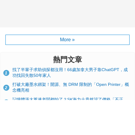
More »
熱門文章
找了半輩子求助偵探都沒用！66歲加拿大男子靠ChatGPT，成
1
功找回失散50年家人
打破大廠墨水綁架！開源、無 DRM 限制的「Open Printer」概
2
念機亮相
記憶體漲太兇連老闆都怕了？SK海力士竟然認了價格「不正
3
常」：再漲下去不是好事
台積電2奈米太猛了！流片量是3奈米同期的4倍，Google與蘋果
4
搶首發、輝達與AMD排隊等產能
GitHub 狂攬 4 萬星！Headroom 開源工具幫開發者省下 70 萬
5
美元 API 費，Token 消耗暴降 92%