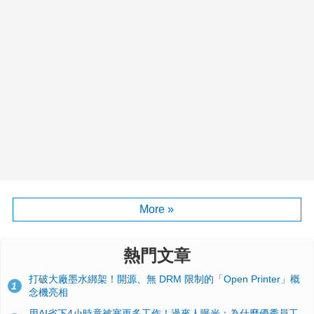
More »
熱門文章
打破大廠墨水綁架！開源、無 DRM 限制的「Open Printer」概
1
念機亮相
用AI省下4小時竟被塞更多工作！過來人曝光：為什麼優秀員工