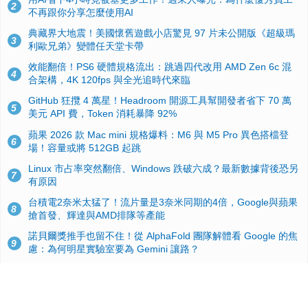
2
不再跟你分享怎麼使用AI
典藏界大地震！美國懷舊遊戲小店驚見 97 片未公開版《超級瑪
3
利歐兄弟》變體任天堂卡帶
效能翻倍！PS6 硬體規格流出：跳過四代改用 AMD Zen 6c 混
4
合架構，4K 120fps 與全光追時代來臨
GitHub 狂攬 4 萬星！Headroom 開源工具幫開發者省下 70 萬
5
美元 API 費，Token 消耗暴降 92%
蘋果 2026 款 Mac mini 規格爆料：M6 與 M5 Pro 異色搭檔登
6
場！容量或將 512GB 起跳
Linux 市占率突然翻倍、Windows 跌破六成？最新數據背後恐另
7
有原因
台積電2奈米太猛了！流片量是3奈米同期的4倍，Google與蘋果
8
搶首發、輝達與AMD排隊等產能
諾貝爾獎推手也留不住！從 AlphaFold 團隊解體看 Google 的焦
9
慮：為何明星實驗室要為 Gemini 讓路？
ASUS Pad 開賣！12.2 吋雙層 OLED、售價 19,900 元，指定電
10
信資費最低 0 元入手