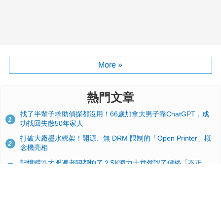
More »
熱門文章
找了半輩子求助偵探都沒用！66歲加拿大男子靠ChatGPT，成
1
功找回失散50年家人
打破大廠墨水綁架！開源、無 DRM 限制的「Open Printer」概
2
念機亮相
記憶體漲太兇連老闆都怕了？SK海力士竟然認了價格「不正
3
常」：再漲下去不是好事
台積電2奈米太猛了！流片量是3奈米同期的4倍，Google與蘋果
4
搶首發、輝達與AMD排隊等產能
GitHub 狂攬 4 萬星！Headroom 開源工具幫開發者省下 70 萬
5
美元 API 費，Token 消耗暴降 92%