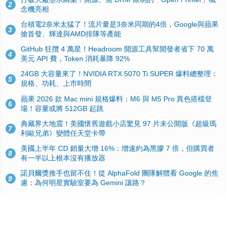
2
念機亮相
台積電2奈米太猛了！流片量是3奈米同期的4倍，Google與蘋果
3
搶首發、輝達與AMD排隊等產能
GitHub 狂攬 4 萬星！Headroom 開源工具幫開發者省下 70 萬
4
美元 API 費，Token 消耗暴降 92%
24GB 大容量來了！NVIDIA RTX 5070 Ti SUPER 爆料總整理：
5
規格、功耗、上市時間
蘋果 2026 款 Mac mini 規格爆料：M6 與 M5 Pro 異色搭檔登
6
場！容量或將 512GB 起跳
典藏界大地震！美國懷舊遊戲小店驚見 97 片未公開版《超級瑪
7
利歐兄弟》變體任天堂卡帶
美國上半年 CD 銷量大增 16%：增速約為黑膠 7 倍，但購買者
8
有一半以上根本沒有播放器
諾貝爾獎推手也留不住！從 AlphaFold 團隊解體看 Google 的焦
9
慮：為何明星實驗室要為 Gemini 讓路？
用AI省下4小時竟被塞更多工作！過來人曝光：為什麼優秀員工
10
不再跟你分享怎麼使用AI