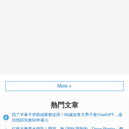
More »
熱門文章
找了半輩子求助偵探都沒用！66歲加拿大男子靠ChatGPT，成
1
功找回失散50年家人
打破大廠墨水綁架！開源、無 DRM 限制的「Open Printer」概