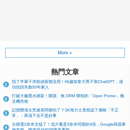
More »
熱門文章
找了半輩子求助偵探都沒用！66歲加拿大男子靠ChatGPT，成
1
功找回失散50年家人
打破大廠墨水綁架！開源、無 DRM 限制的「Open Printer」概
2
念機亮相
記憶體漲太兇連老闆都怕了？SK海力士竟然認了價格「不正
3
常」：再漲下去不是好事
台積電2奈米太猛了！流片量是3奈米同期的4倍，Google與蘋果
4
搶首發、輝達與AMD排隊等產能