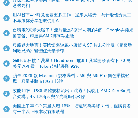
2
念機亮相
用AI省下4小時竟被塞更多工作！過來人曝光：為什麼優秀員工
3
不再跟你分享怎麼使用AI
台積電2奈米太猛了！流片量是3奈米同期的4倍，Google與蘋果
4
搶首發、輝達與AMD排隊等產能
典藏界大地震！美國懷舊遊戲小店驚見 97 片未公開版《超級瑪
5
利歐兄弟》變體任天堂卡帶
GitHub 狂攬 4 萬星！Headroom 開源工具幫開發者省下 70 萬
6
美元 API 費，Token 消耗暴降 92%
蘋果 2026 款 Mac mini 規格爆料：M6 與 M5 Pro 異色搭檔登
7
場！容量或將 512GB 起跳
效能翻倍！PS6 硬體規格流出：跳過四代改用 AMD Zen 6c 混
8
合架構，4K 120fps 與全光追時代來臨
美國上半年 CD 銷量大增 16%：增速約為黑膠 7 倍，但購買者
9
有一半以上根本沒有播放器
諾貝爾獎推手也留不住！從 AlphaFold 團隊解體看 Google 的焦
10
慮：為何明星實驗室要為 Gemini 讓路？