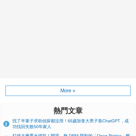
More »
熱門文章
找了半輩子求助偵探都沒用！66歲加拿大男子靠ChatGPT，成
1
功找回失散50年家人
打破大廠墨水綁架！開源、無 DRM 限制的「Open Printer」概