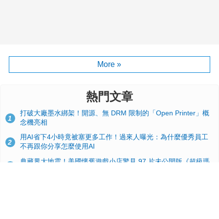
More »
熱門文章
打破大廠墨水綁架！開源、無 DRM 限制的「Open Printer」概
1
念機亮相
用AI省下4小時竟被塞更多工作！過來人曝光：為什麼優秀員工
2
不再跟你分享怎麼使用AI
典藏界大地震！美國懷舊遊戲小店驚見 97 片未公開版《超級瑪
3
利歐兄弟》變體任天堂卡帶
效能翻倍！PS6 硬體規格流出：跳過四代改用 AMD Zen 6c 混
4
合架構，4K 120fps 與全光追時代來臨
GitHub 狂攬 4 萬星！Headroom 開源工具幫開發者省下 70 萬
5
美元 API 費，Token 消耗暴降 92%