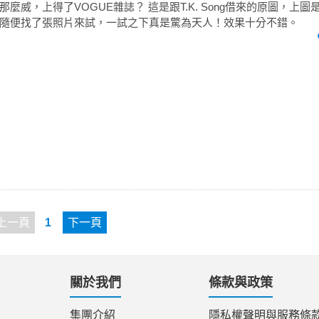
威，上得了VOGUE雜誌？ 這是跟T.K. Song借來的原圖，上圖是Pho
隨便找了張照片來試，一試之下真是驚為天人！效果十分不錯。
上一頁
1
下一頁
關於我們
條款與政策
集團介紹
隱私權聲明與服務條