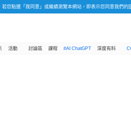
，若您點選「我同意」或繼續瀏覽本網站，即表示您同意我們的
片
活動
討論區
課程
#AI ChatGPT
深度有料
C