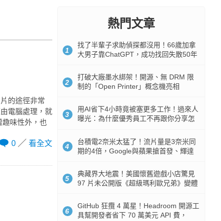
熱門文章
找了半輩子求助偵探都沒用！66歲加拿
1
大男子靠ChatGPT，成功找回失散50年
家人
打破大廠墨水綁架！開源、無 DRM 限
2
制的「Open Printer」概念機亮相
照片的途徑非常
用AI省下4小時竟被塞更多工作！過來人
經由電腦處理，就
3
曝光：為什麼優秀員工不再跟你分享怎
增趣味性外，也
麼使用AI
台積電2奈米太猛了！流片量是3奈米同
0
看全文
4
期的4倍，Google與蘋果搶首發、輝達
與AMD排隊等產能
典藏界大地震！美國懷舊遊戲小店驚見
5
97 片未公開版《超級瑪利歐兄弟》變體
任天堂卡帶
GitHub 狂攬 4 萬星！Headroom 開源工
6
具幫開發者省下 70 萬美元 API 費，