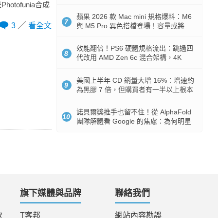
Token 消耗暴降 92%
tofunia合成
蘋果 2026 款 Mac mini 規格爆料：M6
7
3
看全文
與 M5 Pro 異色搭檔登場！容量或將
512GB 起跳
效能翻倍！PS6 硬體規格流出：跳過四
8
代改用 AMD Zen 6c 混合架構，4K
120fps 與全光追時代來臨
美國上半年 CD 銷量大增 16%：增速約
9
為黑膠 7 倍，但購買者有一半以上根本
沒有播放器
諾貝爾獎推手也留不住！從 AlphaFold
10
團隊解體看 Google 的焦慮：為何明星
實驗室要為 Gemini 讓路？
旗下媒體與品牌
聯絡我們
款
T客邦
網站內容勘誤