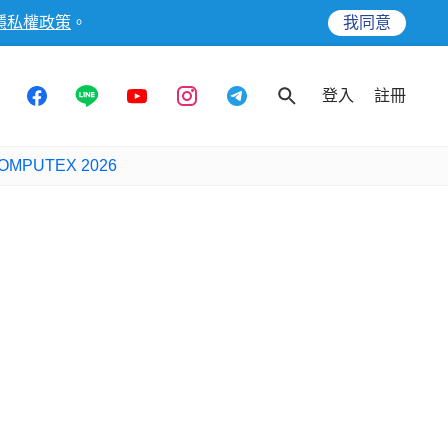
隱私權政策
。
我同意
登入
註冊
OMPUTEX 2026