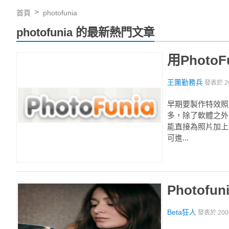
首頁
photofunia
photofunia 的最新熱門文章
用Phot
王團勤務兵
發表於
2
早期要製作特效照
多，除了軟體之外
能直接為照片加上
可進...
Photof
Beta狂人
發表於
20