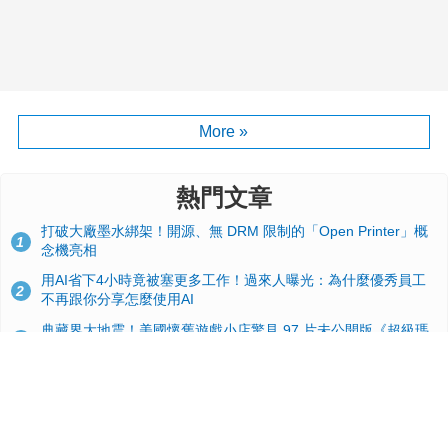
More »
熱門文章
打破大廠墨水綁架！開源、無 DRM 限制的「Open Printer」概
1
念機亮相
用AI省下4小時竟被塞更多工作！過來人曝光：為什麼優秀員工
2
不再跟你分享怎麼使用AI
典藏界大地震！美國懷舊遊戲小店驚見 97 片未公開版《超級瑪
3
利歐兄弟》變體任天堂卡帶
效能翻倍！PS6 硬體規格流出：跳過四代改用 AMD Zen 6c 混
4
合架構，4K 120fps 與全光追時代來臨
GitHub 狂攬 4 萬星！Headroom 開源工具幫開發者省下 70 萬
5
美元 API 費，Token 消耗暴降 92%