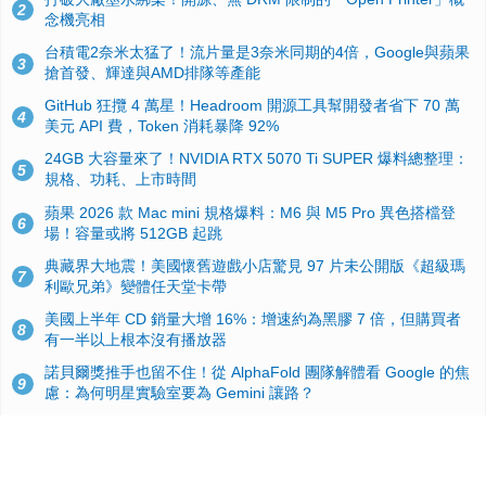
2
念機亮相
台積電2奈米太猛了！流片量是3奈米同期的4倍，Google與蘋果
3
搶首發、輝達與AMD排隊等產能
GitHub 狂攬 4 萬星！Headroom 開源工具幫開發者省下 70 萬
4
美元 API 費，Token 消耗暴降 92%
24GB 大容量來了！NVIDIA RTX 5070 Ti SUPER 爆料總整理：
5
規格、功耗、上市時間
蘋果 2026 款 Mac mini 規格爆料：M6 與 M5 Pro 異色搭檔登
6
場！容量或將 512GB 起跳
典藏界大地震！美國懷舊遊戲小店驚見 97 片未公開版《超級瑪
7
利歐兄弟》變體任天堂卡帶
美國上半年 CD 銷量大增 16%：增速約為黑膠 7 倍，但購買者
8
有一半以上根本沒有播放器
諾貝爾獎推手也留不住！從 AlphaFold 團隊解體看 Google 的焦
9
慮：為何明星實驗室要為 Gemini 讓路？
用AI省下4小時竟被塞更多工作！過來人曝光：為什麼優秀員工
10
不再跟你分享怎麼使用AI