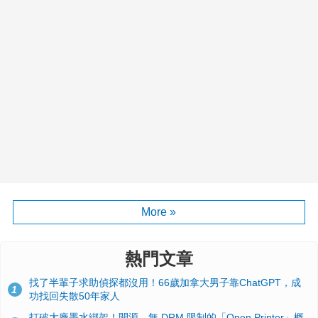
More »
熱門文章
找了半輩子求助偵探都沒用！66歲加拿大男子靠ChatGPT，成
1
功找回失散50年家人
打破大廠墨水綁架！開源、無 DRM 限制的「Open Printer」概