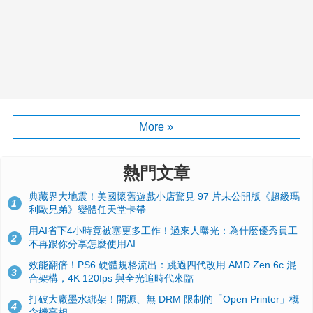
More »
熱門文章
典藏界大地震！美國懷舊遊戲小店驚見 97 片未公開版《超級瑪
1
利歐兄弟》變體任天堂卡帶
用AI省下4小時竟被塞更多工作！過來人曝光：為什麼優秀員工
2
不再跟你分享怎麼使用AI
效能翻倍！PS6 硬體規格流出：跳過四代改用 AMD Zen 6c 混
3
合架構，4K 120fps 與全光追時代來臨
打破大廠墨水綁架！開源、無 DRM 限制的「Open Printer」概
4
念機亮相