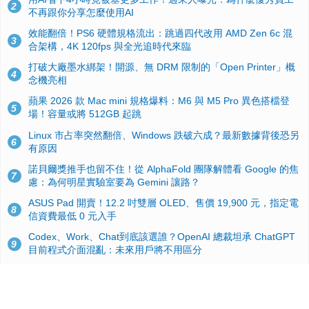
2
不再跟你分享怎麼使用AI
效能翻倍！PS6 硬體規格流出：跳過四代改用 AMD Zen 6c 混
3
合架構，4K 120fps 與全光追時代來臨
打破大廠墨水綁架！開源、無 DRM 限制的「Open Printer」概
4
念機亮相
蘋果 2026 款 Mac mini 規格爆料：M6 與 M5 Pro 異色搭檔登
5
場！容量或將 512GB 起跳
Linux 市占率突然翻倍、Windows 跌破六成？最新數據背後恐另
6
有原因
諾貝爾獎推手也留不住！從 AlphaFold 團隊解體看 Google 的焦
7
慮：為何明星實驗室要為 Gemini 讓路？
ASUS Pad 開賣！12.2 吋雙層 OLED、售價 19,900 元，指定電
8
信資費最低 0 元入手
Codex、Work、Chat到底該選誰？OpenAI 總裁坦承 ChatGPT
9
目前程式介面混亂：未來用戶將不用區分
手機真的能「一鍵自毀」！他靠這招讓海關查不到資料卻被告，
10
GrapheneOS開源隱私系統官方力挺