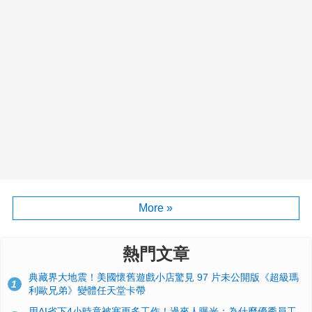
More »
熱門文章
典藏界大地震！美國懷舊遊戲小店驚見 97 片未公開版《超級瑪
1
利歐兄弟》變體任天堂卡帶
用AI省下4小時竟被塞更多工作！過來人曝光：為什麼優秀員工