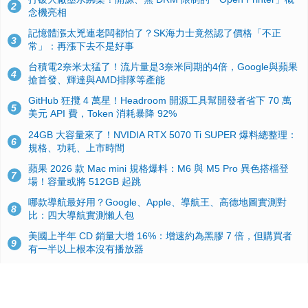
2
念機亮相
記憶體漲太兇連老闆都怕了？SK海力士竟然認了價格「不正
3
常」：再漲下去不是好事
台積電2奈米太猛了！流片量是3奈米同期的4倍，Google與蘋果
4
搶首發、輝達與AMD排隊等產能
GitHub 狂攬 4 萬星！Headroom 開源工具幫開發者省下 70 萬
5
美元 API 費，Token 消耗暴降 92%
24GB 大容量來了！NVIDIA RTX 5070 Ti SUPER 爆料總整理：
6
規格、功耗、上市時間
蘋果 2026 款 Mac mini 規格爆料：M6 與 M5 Pro 異色搭檔登
7
場！容量或將 512GB 起跳
哪款導航最好用？Google、Apple、導航王、高德地圖實測對
8
比：四大導航實測懶人包
美國上半年 CD 銷量大增 16%：增速約為黑膠 7 倍，但購買者
9
有一半以上根本沒有播放器
諾貝爾獎推手也留不住！從 AlphaFold 團隊解體看 Google 的焦
10
慮：為何明星實驗室要為 Gemini 讓路？