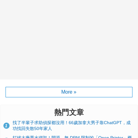
More »
熱門文章
找了半輩子求助偵探都沒用！66歲加拿大男子靠ChatGPT，成
1
功找回失散50年家人
打破大廠墨水綁架！開源、無 DRM 限制的「Open Printer」概