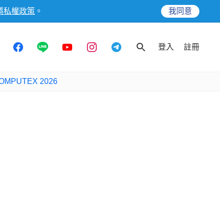
隱私權政策
。
我同意
登入
註冊
OMPUTEX 2026