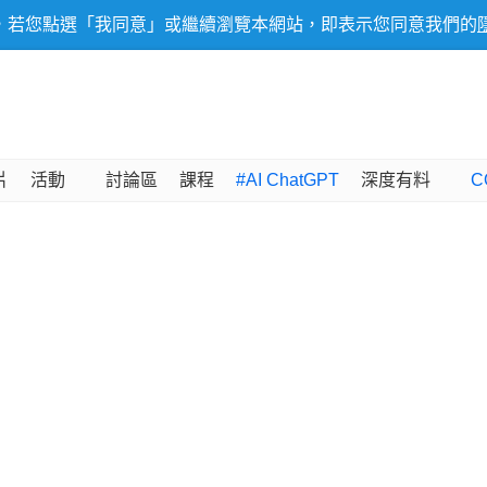
，若您點選「我同意」或繼續瀏覽本網站，即表示您同意我們的
片
活動
討論區
課程
#AI ChatGPT
深度有料
C