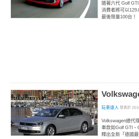
隨著六代 Golf
消費者將可以129.
最後限量100台！
Volksw
玩車達人
發表於
201
Volkswag
車款如Golf GT
釋出全新「德國最佳