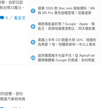
市時間
藏專案，自即日起
達新台幣15萬元，
蘋果 2026 款 Mac mini 規格爆料：M6
7
與 M5 Pro 異色搭檔登場！容量或將
512GB 起跳
0
看全文
哪款導航最好用？Google、Apple、導
8
航王、高德地圖實測對比：四大導航實
測懶人包
美國上半年 CD 銷量大增 16%：增速約
9
為黑膠 7 倍，但購買者有一半以上根本
沒有播放器
諾貝爾獎推手也留不住！從 AlphaFold
10
團隊解體看 Google 的焦慮：為何明星
實驗室要為 Gemini 讓路？
來熱烈迴響，部份
太古標達汽車特地再