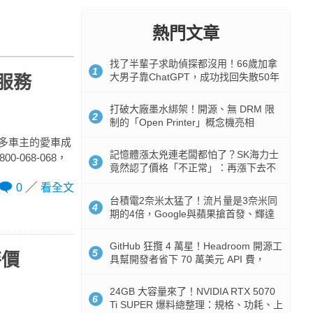
熱門文章
找了半輩子求助偵探都沒用！66歲加拿
1
大男子靠ChatGPT，成功找回失散50年
援服務
家人
打破大廠墨水綁架！開源、無 DRM 限
2
制的「Open Printer」概念機亮相
許多車主的愛車成
記憶體漲太兇連老闆都怕了？SK海力士
-068-068，
3
竟然認了價格「不正常」：再漲下去不
是好事
0
看全文
台積電2奈米太猛了！流片量是3奈米同
4
期的4倍，Google與蘋果搶首發、輝達
與AMD排隊等產能
GitHub 狂攬 4 萬星！Headroom 開源工
5
特價
具幫開發者省下 70 萬美元 API 費，
Token 消耗暴降 92%
24GB 大容量來了！NVIDIA RTX 5070
6
Ti SUPER 爆料總整理：規格、功耗、上