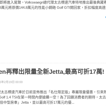
 GTI即將進入尾聲，Volkswaegn總代理太古標達汽車特地推出最後典
8萬元將原價144.8萬元的性能小鋼砲 Golf GTI開回家，折扣幅度高
agen再釋出限量全新Jetta,最高可折17萬!
6年2月19日 00:00
en總代理太古標達汽車於日前宣佈推出「名仕限定版」專屬限量優惠，引
I、Golf 1.4 TSI在第一時間內便搶購一空！為了回饋消費者的期待，
中型房車」Jetta，並以最高可折17萬元的優...