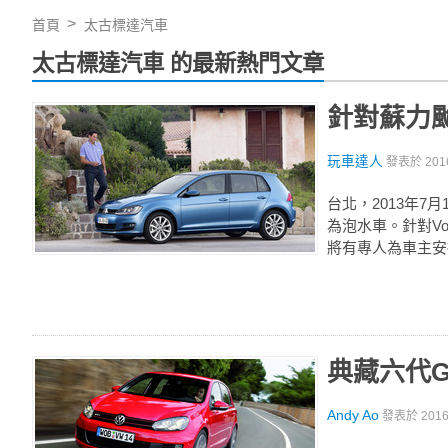
首頁
太古標達汽車
太古標達汽車 的最新熱門文章
針對蘇力颱
玩車達人
發表於
201
台北，2013年
為泡水車。針對Vol
將有專人為車主安排
典藏六代Go
Andy Ao
發表於
201