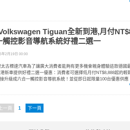
Volkswagen Tiguan全新到港,月付NT$
一觸控影音導航系統好禮二選一
6年2月19日 00:00
n總代理太古標達汽車為了讓廣大消費者能夠有更多機會親身體驗這款德國
到港新車提供好禮二選一優惠：消費者可選擇低月付NT$8,888起的
接升級成六合一觸控影音導航系統！並從即日起限量100台優惠供應
上一頁
1
下一頁