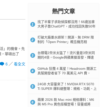
熱門文章
找了半輩子求助偵探都沒用！66歲加拿
1
大男子靠ChatGPT，成功找回失散50年
家人
打破大廠墨水綁架！開源、無 DRM 限
2
制的「Open Printer」概念機亮相
復活」的機會。先
台積電2奈米太猛了！流片量是3奈米同
麻煩，華碩出了
3
期的4倍，Google與蘋果搶首發、輝達
與AMD排隊等產能
6
看全文
GitHub 狂攬 4 萬星！Headroom 開源工
4
具幫開發者省下 70 萬美元 API 費，
Token 消耗暴降 92%
24GB 大容量來了！NVIDIA RTX 5070
5
Ti SUPER 爆料總整理：規格、功耗、上
市時間
蘋果 2026 款 Mac mini 規格爆料：M6
6
與 M5 Pro 異色搭檔登場！容量或將