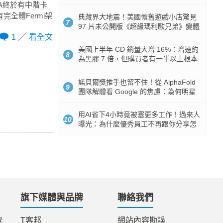
512GB 起跳
DIA終於有中階卡
有完全體Fermi架
典藏界大地震！美國懷舊遊戲小店驚見
7
97 片未公開版《超級瑪利歐兄弟》變體
任天堂卡帶
1
看全文
美國上半年 CD 銷量大增 16%：增速約
8
為黑膠 7 倍，但購買者有一半以上根本
沒有播放器
諾貝爾獎推手也留不住！從 AlphaFold
9
團隊解體看 Google 的焦慮：為何明星
實驗室要為 Gemini 讓路？
用AI省下4小時竟被塞更多工作！過來人
10
曝光：為什麼優秀員工不再跟你分享怎
麼使用AI
旗下媒體與品牌
聯絡我們
款
T客邦
網站內容勘誤