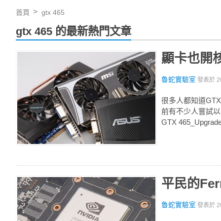
首頁
gtx 465
gtx 465 的最新熱門文章
顯卡也開核，
魯蛇實驗室
發表於
2
很多人都知道GTX
前有不少人嘗試以B
GTX 465_Up
平民的Fer
魯蛇實驗室
發表於
2