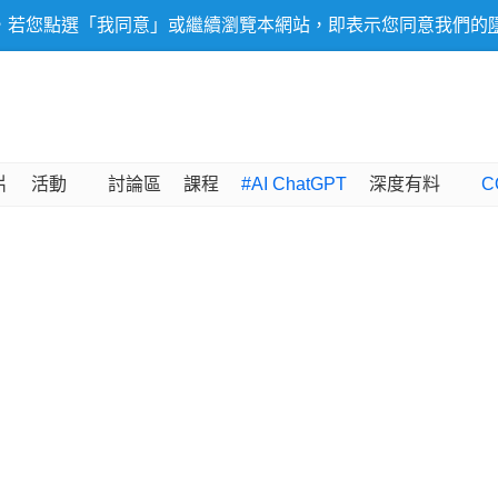
，若您點選「我同意」或繼續瀏覽本網站，即表示您同意我們的
片
活動
討論區
課程
#AI ChatGPT
深度有料
C