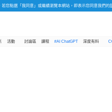
，若您點選「我同意」或繼續瀏覽本網站，即表示您同意我們的
片
活動
討論區
課程
#AI ChatGPT
深度有料
C