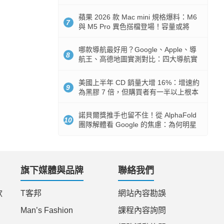
市時間
蘋果 2026 款 Mac mini 規格爆料：M6
7
與 M5 Pro 異色搭檔登場！容量或將
512GB 起跳
哪款導航最好用？Google、Apple、導
8
航王、高德地圖實測對比：四大導航實
測懶人包
美國上半年 CD 銷量大增 16%：增速約
9
為黑膠 7 倍，但購買者有一半以上根本
沒有播放器
諾貝爾獎推手也留不住！從 AlphaFold
10
團隊解體看 Google 的焦慮：為何明星
實驗室要為 Gemini 讓路？
旗下媒體與品牌
聯絡我們
款
T客邦
網站內容勘誤
Man’s Fashion
課程內容詢問