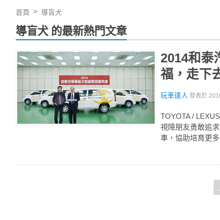
首頁
導盲犬
導盲犬 的最新熱門文章
2014
福，走下
玩車達人
發表於
201
TOYOTA / 
視障朋友勇敢追求
車，協助培育更多