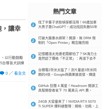
熱門文章
找了半輩子求助偵探都沒用！66歲加拿
1
大男子靠ChatGPT，成功找回失散50年
胞，讓幸
家人
打破大廠墨水綁架！開源、無 DRM 限
2
制的「Open Printer」概念機亮相
記憶體漲太兇連老闆都怕了？SK海力士
3
會」，以行動鼓勵
竟然認了價格「不正常」：再漲下去不
5台導盲犬訓練
是好事
台積電2奈米太猛了！流片量是3奈米同
4
0
看全文
期的4倍，Google與蘋果搶首發、輝達
與AMD排隊等產能
GitHub 狂攬 4 萬星！Headroom 開源工
5
具幫開發者省下 70 萬美元 API 費，
Token 消耗暴降 92%
24GB 大容量來了！NVIDIA RTX 5070
6
Ti SUPER 爆料總整理：規格、功耗、上