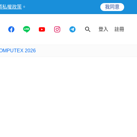
隱私權政策
。
我同意
登入
註冊
OMPUTEX 2026