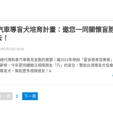
和泰汽車導盲犬培育計畫：邀您一同關懷盲
去！
6年2月19日 00:00
LEXUS總代理和泰汽車看見盲胞的需要！繼2012年舉辦「愛盲慈善音樂
夢想，今年更持續關注視障朋友「行」的安全，贊助台灣導盲犬協會
導盲犬，幫助更多視障朋友！&
上一頁
1
下一頁